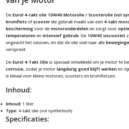
De
Eurol 4-takt olie 10W40 Motorolie / Scooterolie (vol syn
bromfiets
of
scooter
die gebruik maakt van een
4-takt mot
bescherming
voor de
motoronderdelen
en zorgt voor
opti
temperaturen
en
intensief gebruik
. De
10W40 viscositeit
z
ongeacht het seizoen, en dat de olie snel naar alle
beweging
verspreid.
De
Eurol 4-Takt Olie
is speciaal ontwikkeld om je motor te 
corrosie
, zodat je motor
langdurig goed blijft werken
en zi
is ideaal voor kleine motoren, scooters en bromfietsen.
Inhoud:
Inhoud:
1 liter
Type:
4-takt olie (vol synthetisch)
Specificaties: