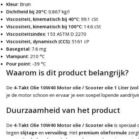
Kleur
: Bruin
Dichtheid bij 20°C
: 0.867 kg/l
Viscositeit, kinematisch bij 40°C
: 99.1 cSt
Viscositeit, kinematisch bij 100°C
: 14.6 cSt
Viscositeitsindex
: 153 ASTM D 2270
Viscositeit, dynamisch (CCS)
: 5161 cP
Basegetal
: 7.6 mg
Vlampunt
: 210 °C
Pour point
: -39 °C
Waarom is dit product belangrijk?
De
4-Takt Olie 10W40 Motor olie / Scooter olie 1 Liter (vol
je de motor schoon en ervaar je een soepel lopende aandrijvin
Duurzaamheid van het product
De
4-Takt Olie 10W40 Motor olie / Scooter olie
is speciaal
tegen
slijtage
en
vervuiling
. Het
premium olieformule
zorgt