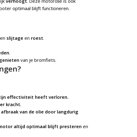
ijk
verhoogt
. Deze motorolie is ook
ooter optimaal blijft functioneren.
gen
slijtage
en
roest
.
eden
.
 genieten
van je bromfiets.
angen?
ijn effectiviteit heeft verloren.
er kracht.
 afbraak van de olie door langdurig
motor altijd optimaal blijft presteren
en