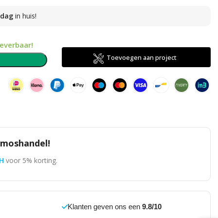
sdag
in huis!
leverbaar!
Toevoegen aan project
n
omoshandel!
H
voor 5% korting.
Klanten geven ons een
9.8/10