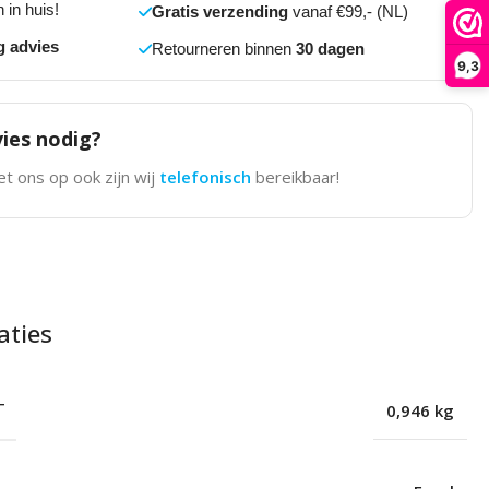
 in huis!
Gratis verzending
vanaf €99,- (NL)
g advies
Retourneren binnen
30 dagen
9,3
ies nodig?
t ons op ook zijn wij
telefonisch
bereikbaar!
aties
T
0,946 kg