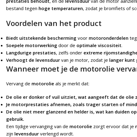
prestaties behoudt
, en de
levensduur
van de motor aanzienl
bestand tegen
hoge temperaturen
, zodat je bromfiets of sc
Voordelen van het product
Biedt uitstekende bescherming
voor
motoronderdelen
te
Soepele motorwerking
door de
optimale viscositeit
.
Langdurige prestaties
, zelfs onder
extreme rijomstandigh
Verhoogt de levensduur
van je motor, zodat je
langer kunt
Wanneer moet je de motorolie verv
Vervang de
motorolie
als je merkt dat:
De olie er donker of vuil uitziet, wat aangeeft dat de olie z
Je motorprestaties afnemen, zoals trager starten of mind
De olie niet meer glanzend en helder is, wat kan duiden op
gebruik.
Een tijdige vervanging van de
motorolie
zorgt ervoor dat je
zijn
levensduur
verlengd wordt.