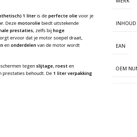
MERK
thetisch) 1 liter
is de
perfecte olie
voor je
or
. Deze
motorolie
biedt uitstekende
INHOUD
male prestaties
, zelfs bij
hoge
orgt ervoor dat je motor soepel draait,
en
en
onderdelen
van de motor wordt
EAN
beschermen tegen
slijtage
,
roest
en
OEM NU
jn prestaties behoudt. De
1 liter verpakking