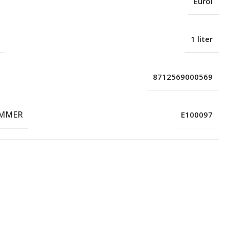
Eurol
1 liter
8712569000569
MMER
E100097