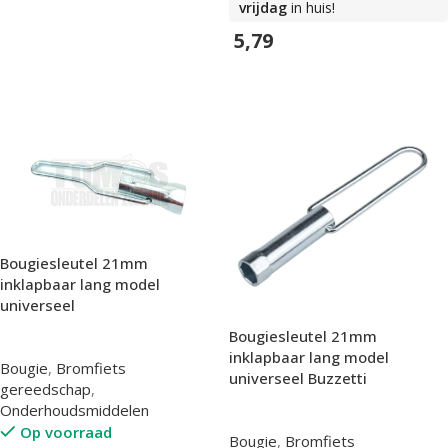
In Winkelwagen
vrijdag
in huis!
5,79
In Winkelwagen
Bougiesleutel 21mm
inklapbaar lang model
universeel
Bougiesleutel 21mm
inklapbaar lang model
Bougie
,
Bromfiets
universeel Buzzetti
gereedschap
,
Onderhoudsmiddelen
Op voorraad
Bougie
,
Bromfiets