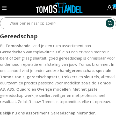
0
Home
Gereedschap
Gereedschap
Bij
Tomoshandel
vind je een ruim assortiment aan
Gereedschap
van topkwaliteit. Of je nu een ervaren monteur
bent of zelf graag sleutelt, goed gereedschap is onmisbaar voor
onderhoud, reparatie en afstelling van jouw Tomos brommer. In
ons aanbod vind je onder andere
handgereedschap
,
speciale
Tomos tools
,
gereedschapsets
,
trekkers
en
sleutels
, allemaal
duurzaam en precies passend voor modellen zoals de
Tomos
A3
,
A35
,
Quadro
en
Overige modellen
. Met het juiste
gereedschap werk je sneller, veiliger en met professioneel
resultaat. Zo blijft jouw Tomos in topconditie, elke rit opnieuw.
Bekijk nu ons assortiment Gereedschap hieronder.