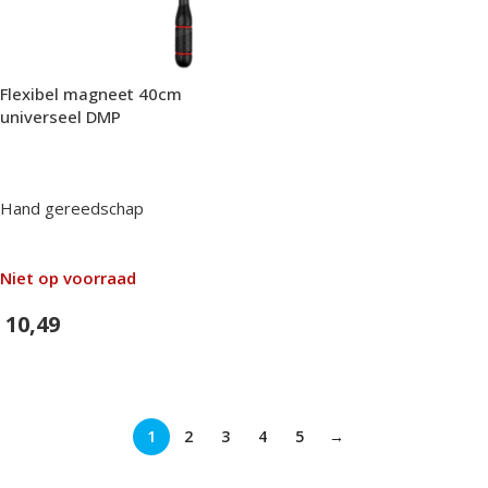
Flexibel magneet 40cm
universeel DMP
Hand gereedschap
Niet op voorraad
10,49
In Winkelwagen
1
2
3
4
5
→