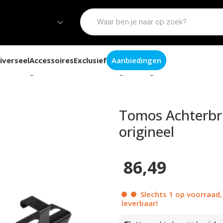
iverseel
Accessoires
Exclusief
Aanbiedingen
terbrug zwart Funtastic / Youngst’R origineel
Tomos Achterbru
origineel
86,49
Slechts 1 op voorraad,
leverbaar!