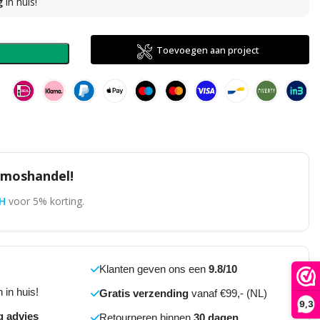
g
in huis!
direct
Toevoegen aan project
n
omoshandel!
H
voor 5% korting.
Klanten geven ons een
9.8/10
 in huis!
Gratis verzending
vanaf €99,- (NL)
9,3
g advies
Retourneren binnen
30 dagen