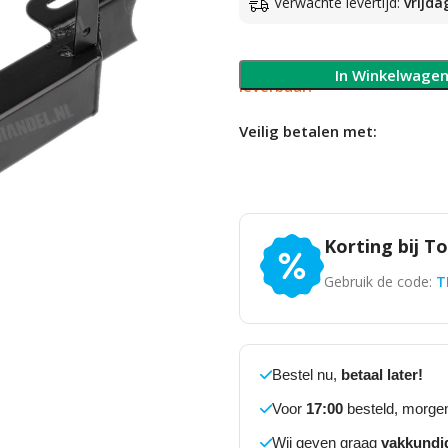
Verwachte levertijd:
vrijda
Slechts 1 op voorraad, 
In Winkelwage
leverbaar!
Veilig betalen met:
Korting bij T
Gebruik de code:
T
Bestel nu,
betaal later!
Voor
17:00
besteld, morgen
Wij geven graag
vakkundi