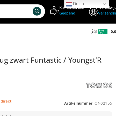
Dutch
Klantenservice
Wereldwij
Verzendi
Geopend
0,
g zwart Funtastic / Youngst’R
 direct
Artikelnummer:
ON02155