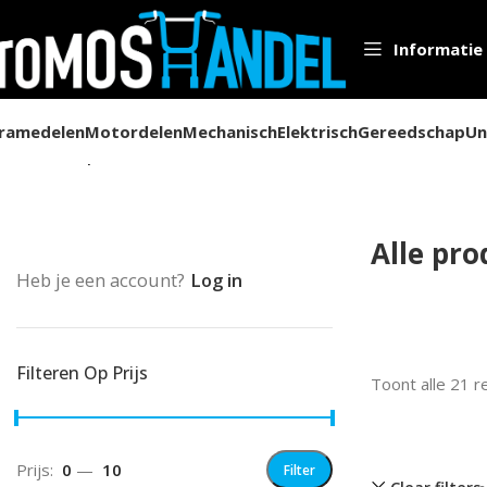
Informatie
ramedelen
Motordelen
Mechanisch
Elektrisch
Gereedschap
Un
Home
Alle producten
Alle pr
Heb je een account?
Log in
Filteren Op Prijs
Toont alle 21 r
Prijs:
0
—
10
Filter