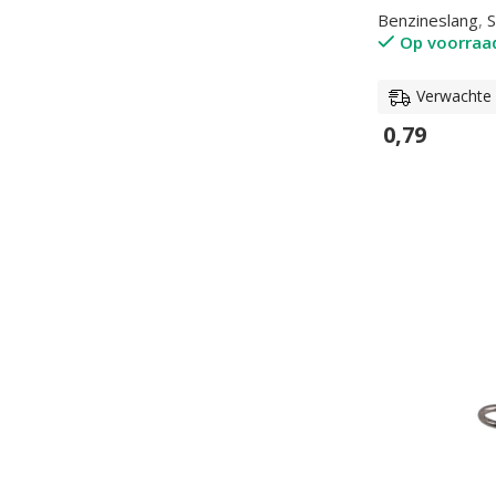
Benzineslang
,
S
Op voorraa
Verwachte l
0,79
In Winkelwage