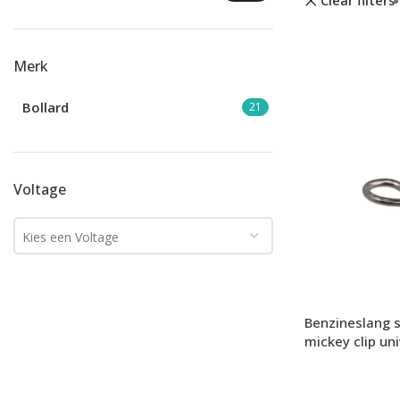
Clear filters
Merk
Bollard
21
Voltage
Kies een Voltage
Benzineslang
mickey clip un