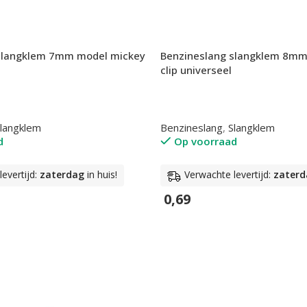
slangklem 7mm model mickey
Benzineslang slangklem 8mm
clip universeel
langklem
Benzineslang
,
Slangklem
d
Op voorraad
evertijd:
zaterdag
in huis!
Verwachte levertijd:
zaterd
0,69
n
In Winkelwagen