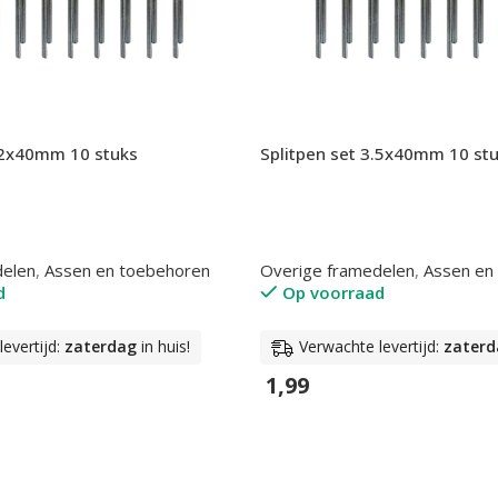
3.2x40mm 10 stuks
Splitpen set 3.5x40mm 10 st
delen
,
Assen en toebehoren
Overige framedelen
,
Assen en
d
Op voorraad
evertijd:
zaterdag
in huis!
Verwachte levertijd:
zaterd
1,99
n
In Winkelwagen