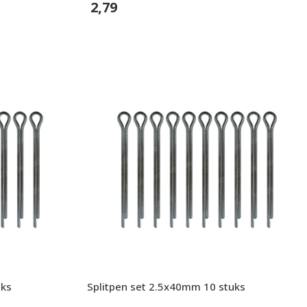
2,79
In Winkelwagen
uks
Splitpen set 2.5x40mm 10 stuks