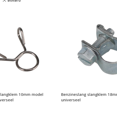
Bollard
 slangklem 10mm model
Benzineslang slangklem 18
iverseel
universeel