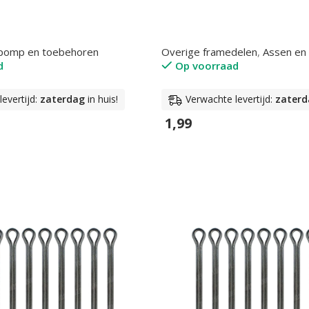
epomp en toebehoren
Overige framedelen
,
Assen en
d
Op voorraad
evertijd:
zaterdag
in huis!
Verwachte levertijd:
zaterd
1,99
n
In Winkelwagen