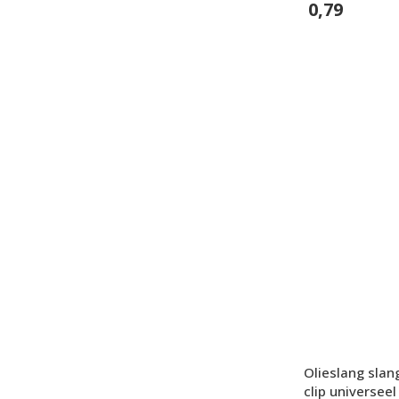
0,79
In Winkelwage
Olieslang sla
clip universeel