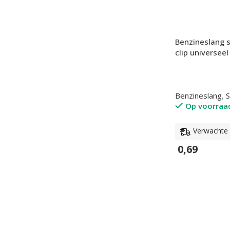
Benzineslang 
clip universeel
Benzineslang
,
S
Op voorraa
Verwachte l
0,69
In Winkelwage