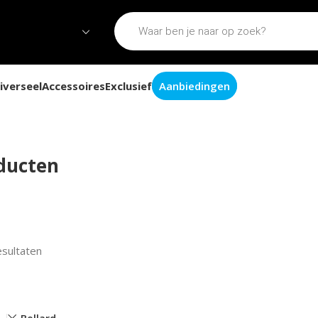
iverseel
Accessoires
Exclusief
Aanbiedingen
oducten
esultaten