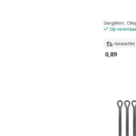
Slangklem
,
Oli
Op voorraa
Verwachte l
0,89
In Winkelwage