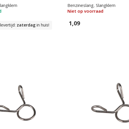
langklem
Benzineslang
,
Slangklem
d
Niet op voorraad
1,09
evertijd:
zaterdag
in huis!
In Winkelwagen
n