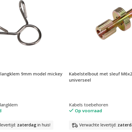
slangklem 9mm model mickey
Kabelstelbout met sleuf M6
universeel
langklem
Kabels toebehoren
d
Op voorraad
evertijd:
zaterdag
in huis!
Verwachte levertijd:
zaterd