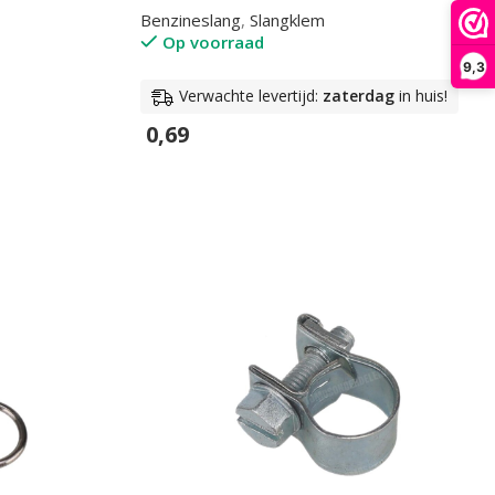
Benzineslang
,
Slangklem
Op voorraad
9,3
Verwachte levertijd:
zaterdag
in huis!
0,69
In Winkelwagen