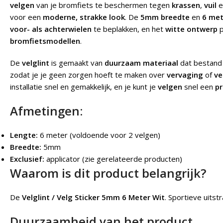
velgen
van je bromfiets te beschermen tegen
krassen
,
vuil
e
voor een
moderne, strakke look
. De
5mm breedte
en
6 met
voor- als achterwielen
te beplakken, en het
witte ontwerp
p
bromfietsmodellen
.
De
velglint
is gemaakt van
duurzaam materiaal
dat bestand
zodat je je geen zorgen hoeft te maken over
vervaging
of
ve
installatie snel en gemakkelijk, en je kunt je
velgen
snel een
pr
Afmetingen:
Lengte:
6 meter (voldoende voor 2 velgen)
Breedte:
5mm
Exclusief:
applicator (zie gerelateerde producten)
Waarom is dit product belangrijk?
De
Velglint / Velg Sticker 5mm 6 Meter Wit
.
Sportieve uitst
Duurzaamheid van het product