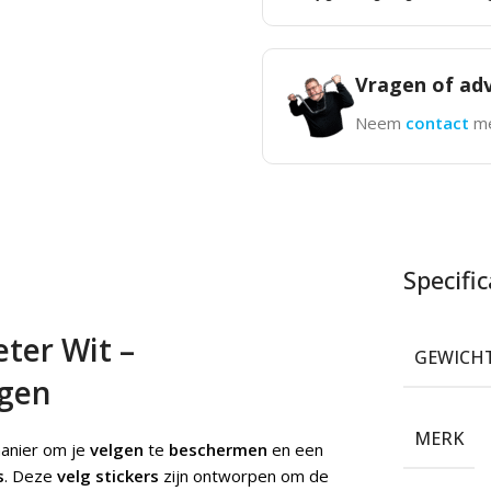
Vragen of adv
Neem
contact
me
Specific
eter Wit –
GEWICH
lgen
MERK
manier om je
velgen
te
beschermen
en een
s
. Deze
velg stickers
zijn ontworpen om de