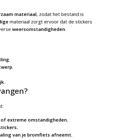
rzaam materiaal
, zodat het bestand is
dige
materiaal zorgt ervoor dat de stickers
iverse
weersomstandigheden
.
iling
.
ntwerp
.
jk
.
rvangen?
t:
age of extreme omstandigheden.
tickers.
raling van je bromfiets afneemt.