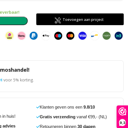
leverbaar!
Toevoegen aan project
n
omoshandel!
H
voor 5% korting.
Klanten geven ons een
9.8/10
 in huis!
Gratis verzending
vanaf €99,- (NL)
9,3
g advies
Retourneren binnen
30 dagen