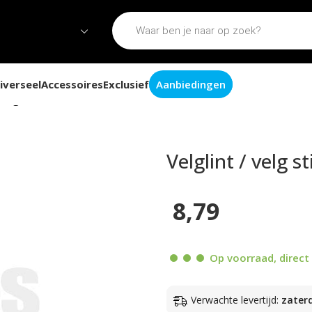
iverseel
Accessoires
Exclusief
Aanbiedingen
/ velg sticker 5mm 6 meter wit
Velglint / velg 
8,79
Op voorraad, direct 
Verwachte levertijd:
zater