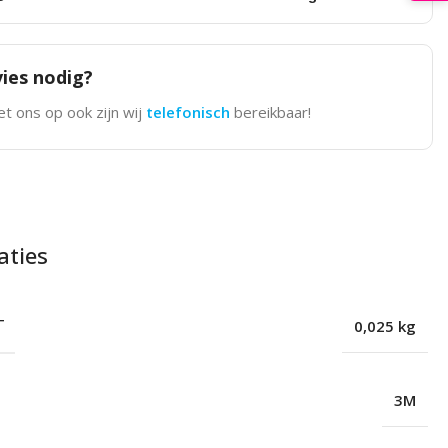
ies nodig?
t ons op ook zijn wij
telefonisch
bereikbaar!
aties
T
0,025 kg
3M