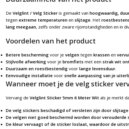
De
Velglint / Velg Sticker
is gemaakt van
hoogwaardig, duu
tegen
extreme temperaturen
en
slijtage
. Het
roestbesten
lang meegaan
, zelfs onder zware rijomstandigheden en in d
Voordelen van het product
Betere bescherming
voor je
velgen
tegen
krassen
en
vervu
Stijlvolle afwerking
voor je
bromfiets
met een
strak wit o
Duurzaam en roestbestendig
voor
lange levensduur
.
Eenvoudige installatie
voor
snelle aanpassing van je uiterli
Wanneer moet je de velg sticker ve
Vervang de
Velglint Sticker 5mm 6 Meter Wit
als je merkt da
De velg stickers beschadigd of versleten zijn door slijt
De velgen niet goed beschermd worden door verouderde s
De kleur vervaagt of de sticker loslaat, waardoor de uitst