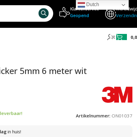
Dutch
Klantenservice
Wereldwij
Verzendi
Geopend
0,
sticker 5mm 6 meter wit
leverbaar!
Artikelnummer:
ON01037
dag
in huis!