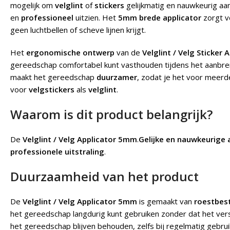
mogelijk om
velglint
of
stickers
gelijkmatig en nauwkeurig aa
en
professioneel
uitzien. Het
5mm brede applicator
zorgt v
geen luchtbellen of scheve lijnen krijgt.
Het
ergonomische ontwerp
van de
Velglint / Velg Sticker
gereedschap comfortabel kunt vasthouden tijdens het aanbr
maakt het gereedschap
duurzamer
, zodat je het voor meerd
voor
velgstickers
als
velglint
.
Waarom is dit product belangrijk?
De
Velglint / Velg Applicator 5mm
.
Gelijke en nauwkeurige 
professionele uitstraling
.
Duurzaamheid van het product
De
Velglint / Velg Applicator 5mm
is gemaakt van
roestbes
het gereedschap langdurig kunt gebruiken zonder dat het vers
het gereedschap blijven behouden, zelfs bij regelmatig gebrui