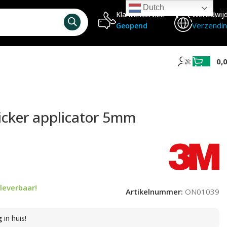
Dutch
Klantenservice
Wereldwij
Verzendi
Geopend
0,
sticker applicator 5mm
leverbaar!
Artikelnummer:
ON01039
g
in huis!