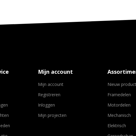
ice
Mijn account
Assortime
Mijn account
Nieuw produc
Registreren
Framedelen
agen
Inloggen
Motordelen
chten
Mijn projecten
Mechanisch
heden
Elektrisch
atie
Gereedschap