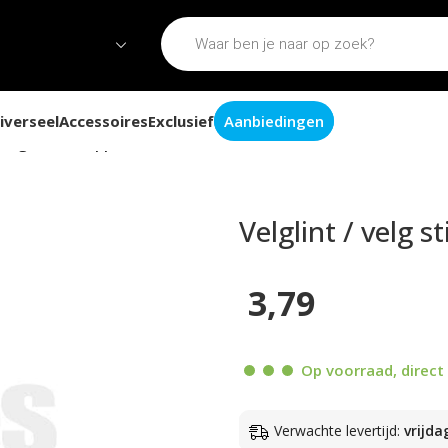
iverseel
Accessoires
Exclusief
Aanbiedingen
 velg sticker applicator 5mm
Velglint / velg 
3,79
Op voorraad, direct 
Verwachte levertijd:
vrijda