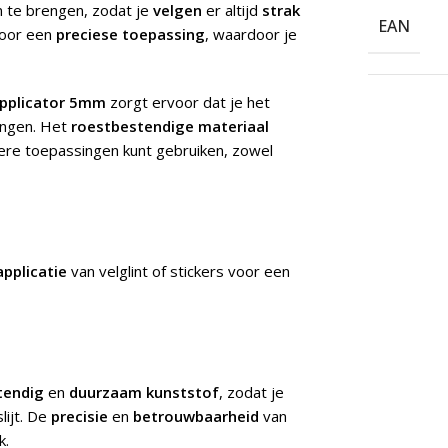
n te brengen, zodat je
velgen
er altijd
strak
EAN
oor een
preciese toepassing
, waardoor je
 Applicator 5mm
zorgt ervoor dat je het
engen. Het
roestbestendige materiaal
ere toepassingen kunt gebruiken, zowel
applicatie
van velglint of stickers voor een
tendig
en
duurzaam kunststof
, zodat je
lijt. De
precisie
en
betrouwbaarheid
van
k.