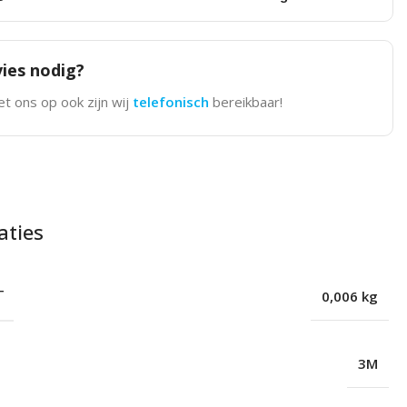
ies nodig?
t ons op ook zijn wij
telefonisch
bereikbaar!
aties
T
0,006 kg
3M