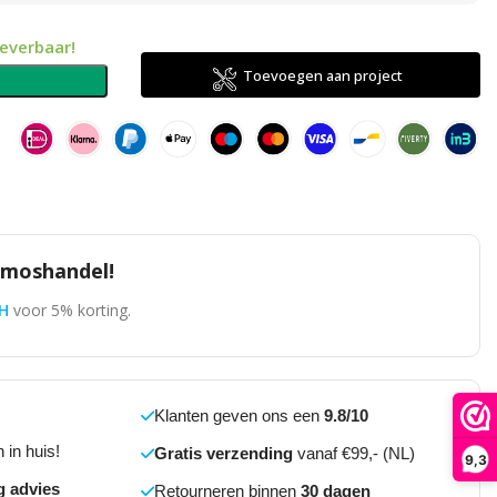
leverbaar!
Toevoegen aan project
n
omoshandel!
H
voor 5% korting.
Klanten geven ons een
9.8/10
 in huis!
Gratis verzending
vanaf €99,- (NL)
9,3
g advies
Retourneren binnen
30 dagen