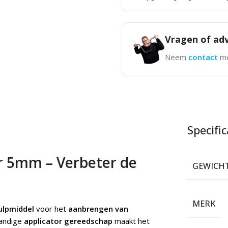
Vragen of adv
Neem
contact
me
Specific
tor 5mm – Verbeter de
GEWICH
MERK
ulpmiddel
voor het
aanbrengen van
handige
applicator gereedschap
maakt het