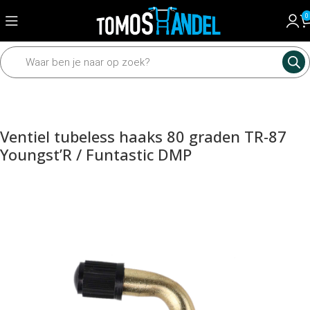
0
Home
Framedelen
Banden
Banden en toebehoren
Ventiel tubeless haaks 80 graden TR-87
Youngst’R / Funtastic DMP