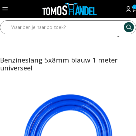
0
Home
Motordelen
Brandstof toebehoren
Benzineslang
Benzineslang 5x8mm blauw 1 meter
universeel