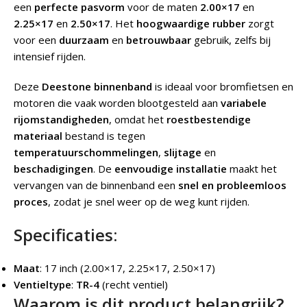
een
perfecte pasvorm
voor de maten
2.00×17
en
2.25×17
en
2.50×17
. Het
hoogwaardige rubber
zorgt
voor een
duurzaam
en
betrouwbaar
gebruik, zelfs bij
intensief rijden.
Deze
Deestone binnenband
is ideaal voor bromfietsen en
motoren die vaak worden blootgesteld aan
variabele
rijomstandigheden
, omdat het
roestbestendige
materiaal
bestand is tegen
temperatuurschommelingen
,
slijtage
en
beschadigingen
. De
eenvoudige installatie
maakt het
vervangen van de binnenband een
snel en probleemloos
proces
, zodat je snel weer op de weg kunt rijden.
Specificaties:
Maat
: 17 inch (2.00×17, 2.25×17, 2.50×17)
Ventieltype
:
TR-4
(recht ventiel)
Waarom is dit product belangrijk?