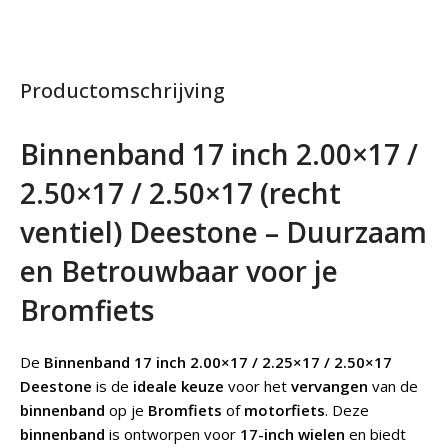
Productomschrijving
Binnenband 17 inch 2.00×17 /
2.50×17 / 2.50×17 (recht
ventiel) Deestone – Duurzaam
en Betrouwbaar voor je
Bromfiets
De
Binnenband 17 inch 2.00×17 / 2.25×17 / 2.50×17
Deestone
is de
ideale keuze
voor het
vervangen
van de
binnenband
op je
Bromfiets
of
motorfiets
. Deze
binnenband
is ontworpen voor
17-inch wielen
en biedt