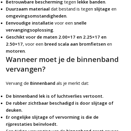
Betrouwbare bescherming
tegen
lekke banden
.
Duurzaam materiaal
dat bestand is tegen
slijtage
en
omgevingsomstandigheden
.
Eenvoudige installatie
voor een
snelle
vervangingsoplossing
.
Geschikt voor de maten 2.00×17 en 2.25×17 en
2.50×17
, voor een
breed scala aan bromfietsen
en
motoren
.
Wanneer moet je de binnenband
vervangen?
Vervang de
Binnenband
als je merkt dat:
De binnenband lek is of luchtverlies vertoont.
De rubber zichtbaar beschadigd is door slijtage of
deuken.
Er ongelijke slijtage of vervorming is die de
rijprestaties beïnvloedt.