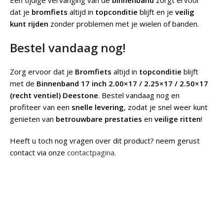
Een tijdige vervanging van de
binnenband
zorgt ervoor
dat je
bromfiets
altijd in
topconditie
blijft en je
veilig
kunt rijden
zonder problemen met je wielen of banden.
Bestel vandaag nog!
Zorg ervoor dat je
Bromfiets
altijd in
topconditie
blijft
met de
Binnenband 17 inch 2.00×17 / 2.25×17 / 2.50×17
(recht ventiel) Deestone
. Bestel vandaag nog en
profiteer van een
snelle levering
, zodat je snel weer kunt
genieten van
betrouwbare prestaties
en
veilige ritten
!
Heeft u toch nog vragen over dit product? neem gerust
contact via onze
contactpagina
.