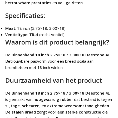
betrouwbare prestaties
en
veilige ritten
.
Specificaties:
Maat
: 18 inch (2.75×18, 3.00×18)
Ventieltype
:
TR-4
(recht ventiel)
Waarom is dit product belangrijk?
De
Binnenband 18 inch 2.75×18 / 3.00×18 Deestone 4L
.
Betrouwbare pasvorm voor een breed scala aan
bromfietsen met 18 inch wielen.
Duurzaamheid van het product
De
Binnenband 18 inch 2.75×18 / 3.00×18 Deestone 4L
is gemaakt van
hoogwaardig rubber
dat bestand is tegen
slijtage
,
scheuren
, en
extreme weersomstandigheden
.
De
stalen draad
zorgt voor een
sterke constructie
die