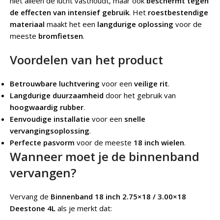
niet alleen de lucht vasthoudt, maar ook
beschermt tegen
de effecten van intensief gebruik
. Het
roestbestendige
materiaal
maakt het een
langdurige oplossing
voor de
meeste
bromfietsen
.
Voordelen van het product
Betrouwbare luchtvering
voor een
veilige rit
.
Langdurige duurzaamheid
door het gebruik van
hoogwaardig rubber
.
Eenvoudige installatie
voor een
snelle
vervangingsoplossing
.
Perfecte pasvorm
voor de meeste
18 inch wielen
.
Wanneer moet je de binnenband
vervangen?
Vervang de
Binnenband 18 inch 2.75×18 / 3.00×18
Deestone 4L
als je merkt dat: