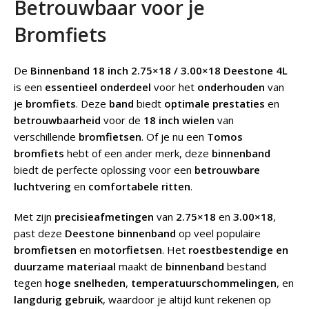
Betrouwbaar voor je
Bromfiets
De
Binnenband 18 inch 2.75×18 / 3.00×18 Deestone 4L
is een
essentieel onderdeel
voor het
onderhouden
van
je
bromfiets
. Deze
band
biedt
optimale prestaties
en
betrouwbaarheid
voor de
18 inch wielen
van
verschillende
bromfietsen
. Of je nu een
Tomos
bromfiets
hebt of een ander merk, deze
binnenband
biedt de perfecte oplossing voor een
betrouwbare
luchtvering
en
comfortabele ritten
.
Met zijn
precisieafmetingen
van
2.75×18
en
3.00×18
,
past deze
Deestone binnenband
op veel populaire
bromfietsen
en
motorfietsen
. Het
roestbestendige en
duurzame materiaal
maakt de
binnenband
bestand
tegen
hoge snelheden
,
temperatuurschommelingen
, en
langdurig gebruik
, waardoor je altijd kunt rekenen op