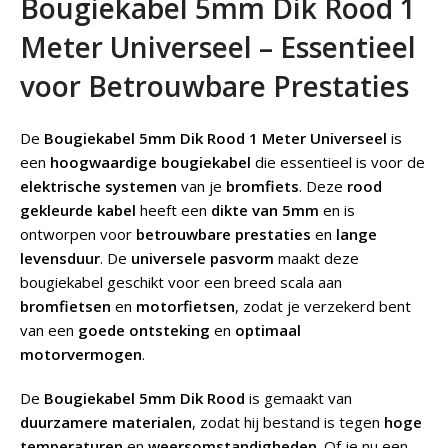
Bougiekabel 5mm Dik Rood 1
Meter Universeel – Essentieel
voor Betrouwbare Prestaties
De
Bougiekabel 5mm Dik Rood 1 Meter Universeel
is
een
hoogwaardige bougiekabel
die essentieel is voor de
elektrische systemen
van je
bromfiets
. Deze
rood
gekleurde kabel
heeft een
dikte van 5mm
en is
ontworpen voor
betrouwbare prestaties
en
lange
levensduur
. De
universele pasvorm
maakt deze
bougiekabel geschikt voor een breed scala aan
bromfietsen
en
motorfietsen
, zodat je verzekerd bent
van een
goede ontsteking
en
optimaal
motorvermogen
.
De
Bougiekabel 5mm Dik Rood
is gemaakt van
duurzamere materialen
, zodat hij bestand is tegen
hoge
temperaturen
en
weersomstandigheden
. Of je nu een