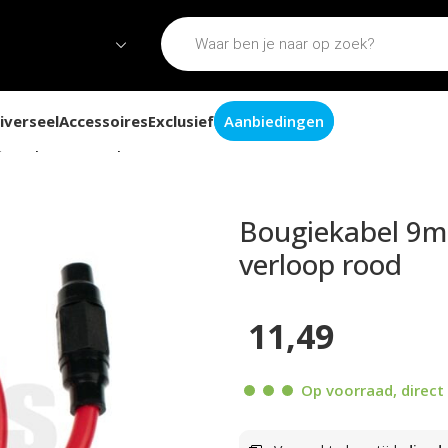
iverseel
Accessoires
Exclusief
Aanbiedingen
iedop en verloop rood
Bougiekabel 9m
verloop rood
11,49
Op voorraad, direct 