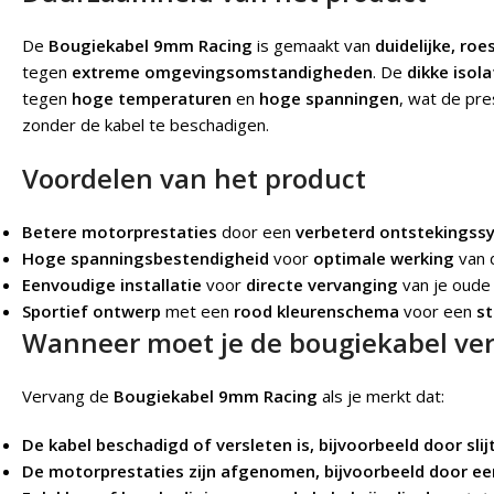
De
Bougiekabel 9mm Racing
is gemaakt van
duidelijke, ro
tegen
extreme omgevingsomstandigheden
. De
dikke isola
tegen
hoge temperaturen
en
hoge spanningen
, wat de pre
zonder de kabel te beschadigen.
Voordelen van het product
Betere motorprestaties
door een
verbeterd ontstekingss
Hoge spanningsbestendigheid
voor
optimale werking
van d
Eenvoudige installatie
voor
directe vervanging
van je oude 
Sportief ontwerp
met een
rood kleurenschema
voor een
st
Wanneer moet je de bougiekabel ve
Vervang de
Bougiekabel 9mm Racing
als je merkt dat:
De kabel beschadigd of versleten is, bijvoorbeeld door sli
De motorprestaties zijn afgenomen, bijvoorbeeld door ee