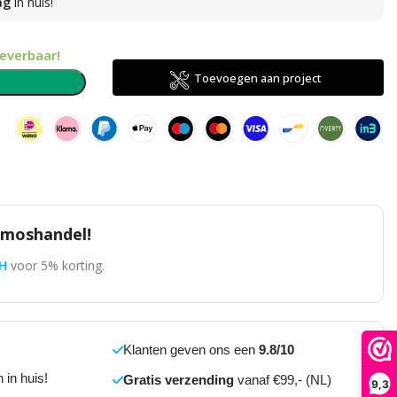
ag
in huis!
leverbaar!
Toevoegen aan project
n
omoshandel!
H
voor 5% korting.
Klanten geven ons een
9.8/10
 in huis!
Gratis verzending
vanaf €99,- (NL)
9,3