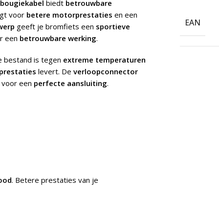
 bougiekabel
biedt
betrouwbare
rgt voor
betere motorprestaties
en een
EAN
werp
geeft je bromfiets een
sportieve
r een
betrouwbare werking
.
e bestand is tegen
extreme temperaturen
prestaties
levert. De
verloopconnector
 voor een
perfecte aansluiting
.
ood
.
Betere prestaties van je