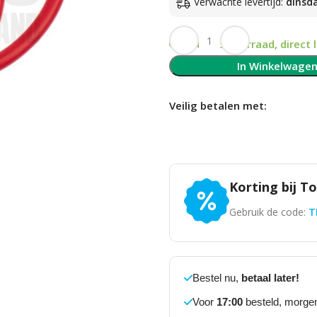
Verwachte levertijd:
dinsd
Op voorraad, direct 
In Winkelwage
Veilig betalen met:
Korting bij T
Gebruik de code:
T
Bestel nu,
betaal later!
Voor
17:00
besteld, morgen