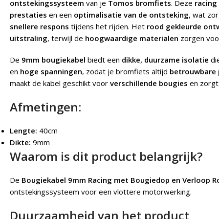
ontstekingssysteem
van je
Tomos bromfiets
. Deze
racing
prestaties
en een
optimalisatie van de ontsteking
, wat zo
snellere respons
tijdens het rijden. Het
rood gekleurde ont
uitstraling
, terwijl de
hoogwaardige materialen
zorgen voo
De
9mm bougiekabel
biedt een
dikke, duurzame isolatie
di
en
hoge spanningen
, zodat je bromfiets altijd
betrouwbare 
maakt de kabel geschikt voor
verschillende bougies
en zorgt
Afmetingen:
Lengte:
40cm
Dikte:
9mm
Waarom is dit product belangrijk?
De
Bougiekabel 9mm Racing met Bougiedop en Verloop R
ontstekingssysteem voor een vlottere motorwerking.
Duurzaamheid van het product