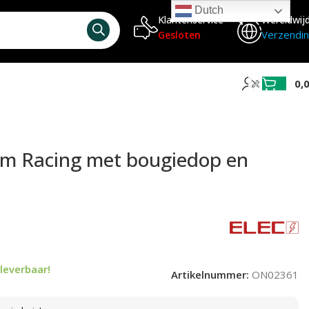
Dutch
Klantenservice
Wereldwij
Verzendi
Gesloten
0,
m Racing met bougiedop en
leverbaar!
Artikelnummer:
ON02361