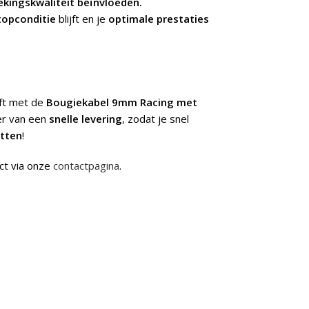
ekingskwaliteit beïnvloeden.
topconditie
blijft en je
optimale prestaties
jft met de
Bougiekabel 9mm Racing met
er van een
snelle levering
, zodat je snel
itten
!
ct via onze
contactpagina
.