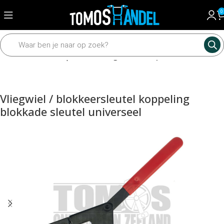
0
Home
Gereedschap
Bromfiets gereedschap
Vliegwiel / blokkeersleutel koppeling
blokkade sleutel universeel