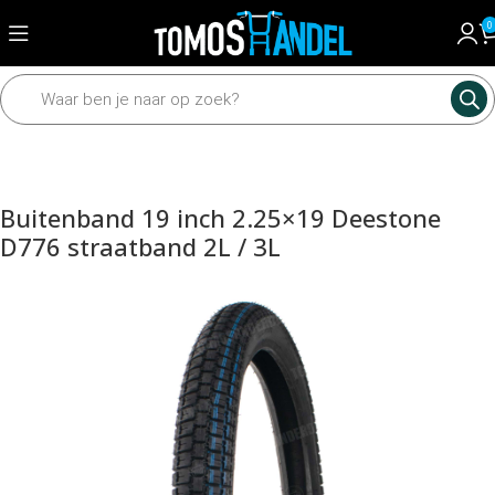
0
Home
Framedelen
Banden
Buitenbanden
Buitenband 19 inch 2.25×19 Deestone
D776 straatband 2L / 3L