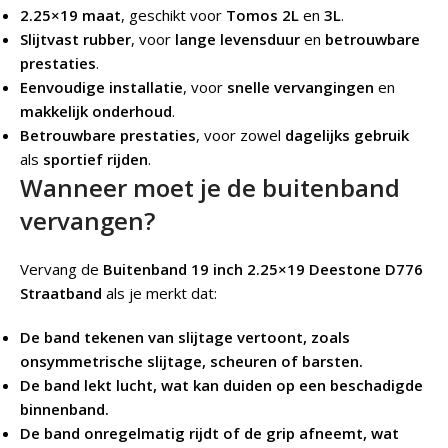
2.25×19 maat
, geschikt voor
Tomos 2L
en
3L
.
Slijtvast rubber
, voor
lange levensduur
en
betrouwbare
prestaties
.
Eenvoudige installatie
, voor
snelle vervangingen
en
makkelijk onderhoud
.
Betrouwbare prestaties
, voor zowel
dagelijks gebruik
als
sportief rijden
.
Wanneer moet je de buitenband
vervangen?
Vervang de
Buitenband 19 inch 2.25×19 Deestone D776
Straatband
als je merkt dat:
De band tekenen van slijtage vertoont, zoals
onsymmetrische slijtage, scheuren of barsten.
De band lekt lucht, wat kan duiden op een beschadigde
binnenband.
De band onregelmatig rijdt of de grip afneemt, wat