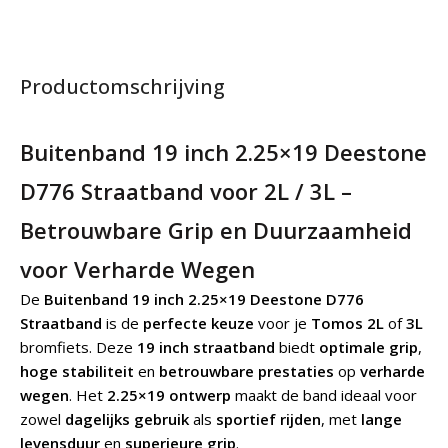
Productomschrijving
Buitenband 19 inch 2.25×19 Deestone
D776 Straatband voor 2L / 3L –
Betrouwbare Grip en Duurzaamheid
voor Verharde Wegen
De
Buitenband 19 inch 2.25×19 Deestone D776
Straatband
is de
perfecte keuze
voor je
Tomos 2L
of
3L
bromfiets. Deze
19 inch straatband
biedt
optimale grip
,
hoge stabiliteit
en
betrouwbare prestaties
op
verharde
wegen
. Het
2.25×19 ontwerp
maakt de band ideaal voor
zowel
dagelijks gebruik
als
sportief rijden
, met
lange
levensduur
en
superieure grip
.