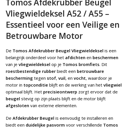
Tomos Afdekrubber Beugel
Vliegwieldeksel A52 / A55 –
Essentieel voor een Veilige en
Betrouwbare Motor
De
Tomos Afdekrubber Beugel Vliegwieldeksel
is een
belangrijk onderdeel voor het
afdichten
en
beschermen
van je
vliegwieldeksel
op je
Tomos bromfiets
. Dit
roestbestendige rubber
biedt een
betrouwbare
bescherming
tegen
stof
,
vuil
, en
vocht
, waardoor je
motor in
topconditie
blijft en de werking van het
vliegwiel
optimaal blijft. Het
precisieontwerp
zorgt ervoor dat de
beugel
stevig op zijn plaats blijft en de motor blijft
afgesloten
van externe elementen.
De
Afdekrubber Beugel
is eenvoudig te installeren en
biedt een
duidelijke pasvorm
voor verschillende
Tomos