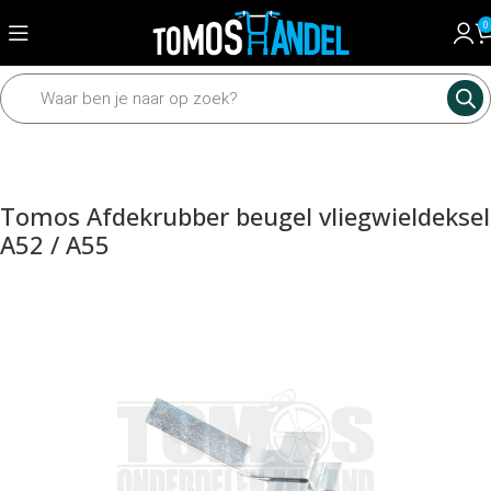
0
Home
Motordelen
Diverse motordelen
Carter toebehoren
Tomos Afdekrubber beugel vliegwieldeksel
A52 / A55