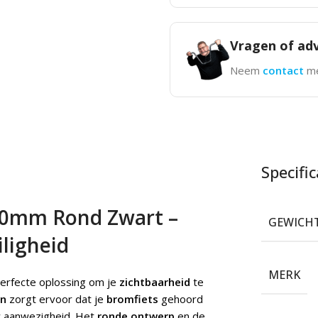
Vragen of adv
Neem
contact
me
Specific
 70mm Rond Zwart –
GEWICH
iligheid
MERK
perfecte oplossing om je
zichtbaarheid
te
on
zorgt ervoor dat je
bromfiets
gehoord
w aanwezigheid. Het
ronde ontwerp
en de