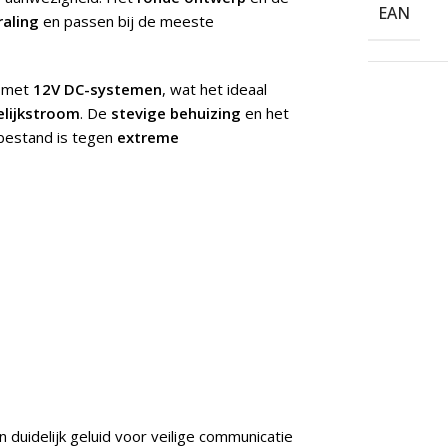
EAN
raling
en passen bij de meeste
k met
12V DC-systemen
, wat het ideaal
elijkstroom
. De
stevige behuizing
en het
estand is tegen
extreme
n duidelijk geluid voor veilige communicatie