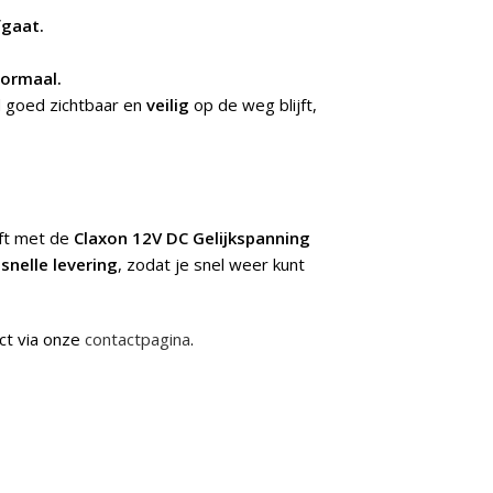
fgaat.
normaal.
jd goed zichtbaar en
veilig
op de weg blijft,
jft met de
Claxon 12V DC Gelijkspanning
n
snelle levering
, zodat je snel weer kunt
ct via onze
contactpagina
.