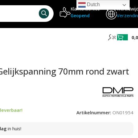
Dutch
Klantenservice
Wereldwij
Verzendi
Geopend
0,
Gelijkspanning 70mm rond zwart
leverbaar!
Artikelnummer:
ON01954
dag
in huis!