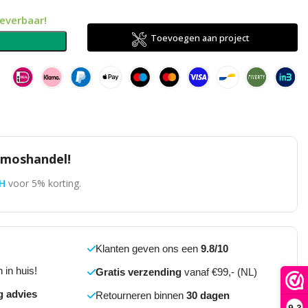
leverbaar!
Toevoegen aan project
n
omoshandel!
H
voor 5% korting.
Klanten geven ons een
9.8/10
 in huis!
Gratis verzending
vanaf €99,- (NL)
g advies
Retourneren binnen
30 dagen
9,3