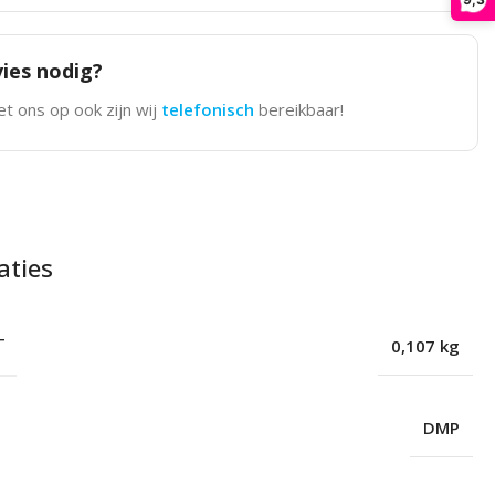
ies nodig?
t ons op ook zijn wij
telefonisch
bereikbaar!
aties
T
0,107 kg
DMP