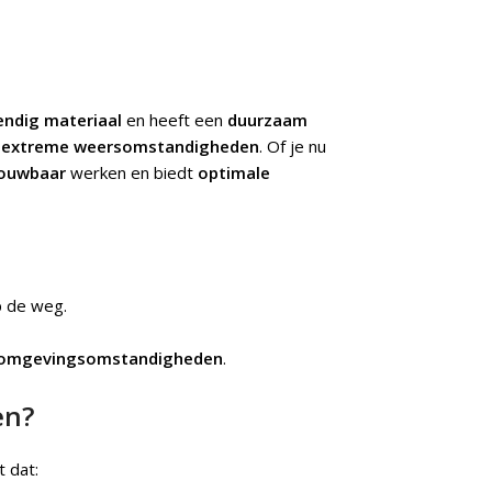
endig materiaal
en heeft een
duurzaam
n
extreme weersomstandigheden
. Of je nu
ouwbaar
werken en biedt
optimale
 de weg.
omgevingsomstandigheden
.
en?
t dat: