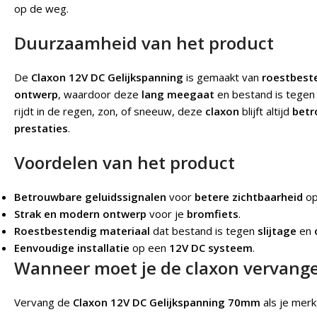
op de weg.
Duurzaamheid van het product
De
Claxon 12V DC Gelijkspanning
is gemaakt van
roestbest
ontwerp
, waardoor deze
lang meegaat
en bestand is tege
rijdt in de regen, zon, of sneeuw, deze
claxon
blijft altijd
betr
prestaties
.
Voordelen van het product
Betrouwbare geluidssignalen
voor
betere zichtbaarheid
op
Strak en modern ontwerp
voor je
bromfiets
.
Roestbestendig materiaal
dat bestand is tegen
slijtage
en
Eenvoudige installatie
op een
12V DC systeem
.
Wanneer moet je de claxon vervang
Vervang de
Claxon 12V DC Gelijkspanning 70mm
als je merk