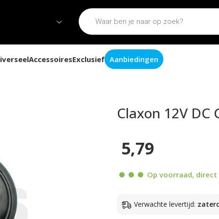
iverseel
Accessoires
Exclusief
Aanbiedingen
m rond zwart
Claxon 12V DC 
5,79
Op voorraad, direct 
Verwachte levertijd:
zater