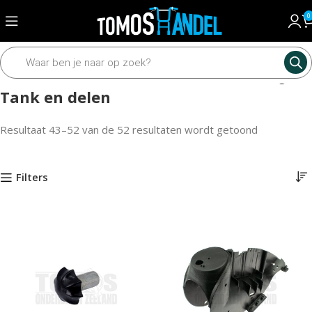
0
Home
Framedelen
Diverse framedelen
Tank en delen
Pagina 3
Tank en delen
Resultaat 43–52 van de 52 resultaten wordt getoond
Filters