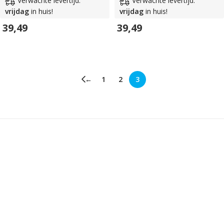
Verwachte levertijd:
Verwachte levertijd:
vrijdag
in huis!
vrijdag
in huis!
39,49
39,49
In Winkelwagen
In Winkelwagen
←
1
2
3