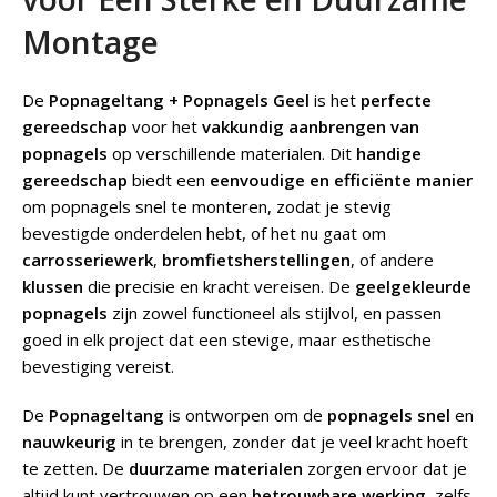
Montage
De
Popnageltang + Popnagels Geel
is het
perfecte
gereedschap
voor het
vakkundig aanbrengen van
popnagels
op verschillende materialen. Dit
handige
gereedschap
biedt een
eenvoudige en efficiënte manier
om popnagels snel te monteren, zodat je stevig
bevestigde onderdelen hebt, of het nu gaat om
carrosseriewerk
,
bromfietsherstellingen
, of andere
klussen
die precisie en kracht vereisen. De
geelgekleurde
popnagels
zijn zowel functioneel als stijlvol, en passen
goed in elk project dat een stevige, maar esthetische
bevestiging vereist.
De
Popnageltang
is ontworpen om de
popnagels snel
en
nauwkeurig
in te brengen, zonder dat je veel kracht hoeft
te zetten. De
duurzame materialen
zorgen ervoor dat je
altijd kunt vertrouwen op een
betrouwbare werking
, zelfs