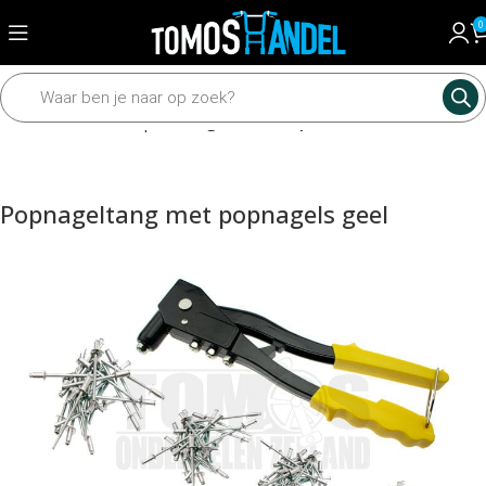
0
Home
Gereedschap
Hand gereedschap
Popnageltang met popnagels geel