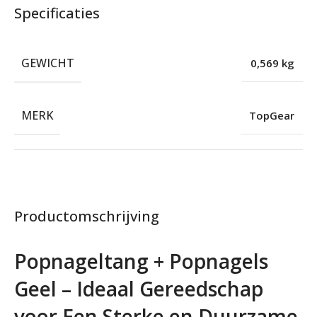
Specificaties
GEWICHT
0,569 kg
MERK
TopGear
Productomschrijving
Popnageltang + Popnagels
Geel – Ideaal Gereedschap
voor Een Sterke en Duurzame