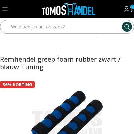
0
Home
Framedelen
Sturen en toebehoren
Grepen en hendels
Remhendel greep foam rubber zwart /
blauw Tuning
36% KORTING