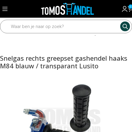
0
Home
Framedelen
Sturen en toebehoren
Grepen en hendels
Snelgas rechts greepset gashendel haaks
M84 blauw / transparant Lusito