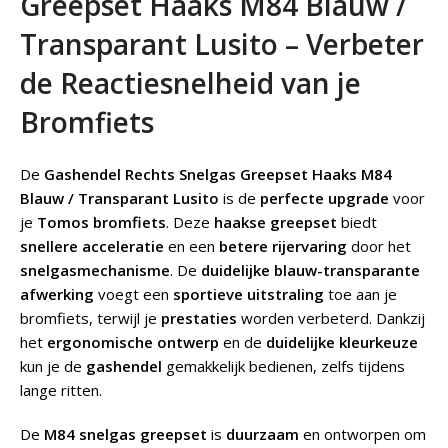
Greepset Haaks M84 Blauw /
Transparant Lusito – Verbeter
de Reactiesnelheid van je
Bromfiets
De
Gashendel Rechts Snelgas Greepset Haaks M84
Blauw / Transparant Lusito
is de
perfecte upgrade
voor
je
Tomos bromfiets
. Deze
haakse greepset
biedt
snellere acceleratie
en een
betere rijervaring
door het
snelgasmechanisme
. De
duidelijke blauw-transparante
afwerking
voegt een
sportieve uitstraling
toe aan je
bromfiets, terwijl je
prestaties
worden verbeterd. Dankzij
het
ergonomische ontwerp
en de
duidelijke kleurkeuze
kun je de
gashendel
gemakkelijk bedienen, zelfs tijdens
lange ritten.
De
M84 snelgas greepset
is
duurzaam
en ontworpen om