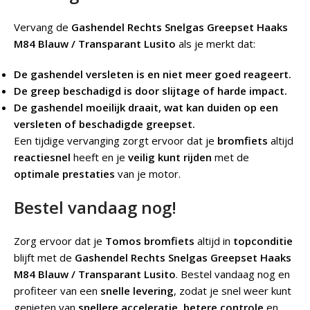
Vervang de
Gashendel Rechts Snelgas Greepset Haaks
M84 Blauw / Transparant Lusito
als je merkt dat:
De gashendel versleten is en niet meer goed reageert.
De greep beschadigd is door slijtage of harde impact.
De gashendel moeilijk draait, wat kan duiden op een
versleten of beschadigde greepset.
Een tijdige vervanging zorgt ervoor dat je
bromfiets
altijd
reactiesnel
heeft en je
veilig kunt rijden
met de
optimale prestaties
van je motor.
Bestel vandaag nog!
Zorg ervoor dat je
Tomos bromfiets
altijd in
topconditie
blijft met de
Gashendel Rechts Snelgas Greepset Haaks
M84 Blauw / Transparant Lusito
. Bestel vandaag nog en
profiteer van een
snelle levering
, zodat je snel weer kunt
genieten van
snellere acceleratie
,
betere controle
en