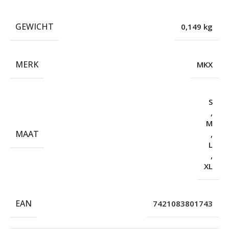
GEWICHT
0,149 kg
MERK
MKX
S
,
M
MAAT
,
L
,
XL
EAN
7421083801743