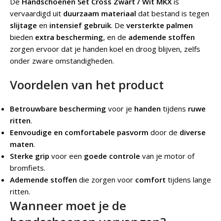
De
Handschoenen Set Cross Zwart / Wit MKX
is
vervaardigd uit
duurzaam materiaal
dat bestand is tegen
slijtage
en
intensief gebruik
. De
versterkte palmen
bieden
extra bescherming
, en de
ademende stoffen
zorgen ervoor dat je handen koel en droog blijven, zelfs
onder zware omstandigheden.
Voordelen van het product
Betrouwbare bescherming
voor je
handen
tijdens
ruwe
ritten
.
Eenvoudige en comfortabele pasvorm
door de
diverse
maten
.
Sterke grip
voor een
goede controle
van je motor of
bromfiets.
Ademende stoffen
die zorgen voor
comfort
tijdens lange
ritten.
Wanneer moet je de