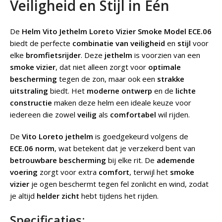
Veiligheid en Stijl in Eén
De
Helm Vito Jethelm Loreto Vizier Smoke Model ECE.06
biedt de perfecte
combinatie van veiligheid
en
stijl
voor
elke
bromfietsrijder
. Deze
jethelm
is voorzien van een
smoke vizier
, dat niet alleen zorgt voor
optimale
bescherming
tegen de zon, maar ook een
strakke
uitstraling
biedt. Het
moderne ontwerp
en de
lichte
constructie
maken deze helm een ideale keuze voor
iedereen die zowel
veilig
als
comfortabel
wil rijden.
De
Vito Loreto jethelm
is goedgekeurd volgens de
ECE.06 norm
, wat betekent dat je verzekerd bent van
betrouwbare bescherming
bij elke rit. De
ademende
voering
zorgt voor extra
comfort
, terwijl het
smoke
vizier
je ogen beschermt tegen fel zonlicht en wind, zodat
je altijd
helder zicht
hebt tijdens het rijden.
Specificaties: