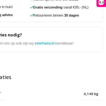
9,3
 in huis!
Gratis verzending
vanaf €99,- (NL)
g advies
Retourneren binnen
30 dagen
ies nodig?
t ons op ook zijn wij
telefonisch
bereikbaar!
aties
T
0,149 kg