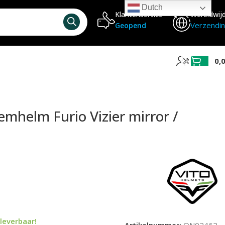
Dutch
Klantenservice
Wereldwij
Verzendi
Geopend
0,
emhelm Furio Vizier mirror /
leverbaar!