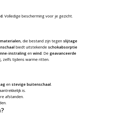
ld
. Volledige bescherming voor je gezicht.
materialen
, die bestand zijn tegen
slijtage
enschaal
biedt uitstekende
schokabsorptie
nne-instraling
en
wind
. De
geavanceerde
g
, zelfs tijdens warme ritten.
aag
en
stevige buitenschaal
.
antrekkelijk is.
ere afstanden.
den.
n?