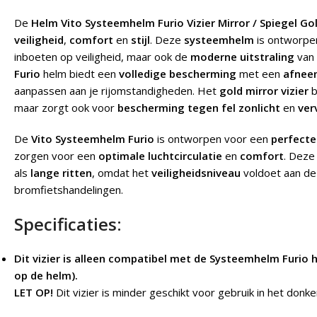
De
Helm Vito Systeemhelm Furio Vizier Mirror / Spiegel Go
veiligheid
,
comfort
en
stijl
. Deze
systeemhelm
is ontworpe
inboeten op veiligheid, maar ook de
moderne uitstraling
van
Furio
helm biedt een
volledige bescherming
met een
afneem
aanpassen aan je rijomstandigheden. Het
gold mirror vizier
b
maar zorgt ook voor
bescherming tegen fel zonlicht
en
ver
De
Vito Systeemhelm Furio
is ontworpen voor een
perfect
zorgen voor een
optimale luchtcirculatie
en
comfort
. Deze
als
lange ritten
, omdat het
veiligheidsniveau
voldoet aan d
bromfietshandelingen.
Specificaties
:
Dit vizier is alleen compatibel met de Systeemhelm Furio 
op de helm).
LET OP!
Dit vizier is minder geschikt voor gebruik in het donk