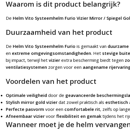
Waarom is dit product belangrijk?
De
Helm Vito Systeemhelm Furio Vizier Mirror / Spiegel Go
Duurzaamheid van het product
De
Helm Vito Systeemhelm Furio
is gemaakt van
duurzame 
en
extreme omgevingsomstandigheden
. Het
stevige buit
bij impact, terwijl het
vizier
extra bescherming biedt tegen
zo
ventilatiesystemen
zorgen voor een
aangename rijervarin
Voordelen van het product
Optimale veiligheid
door de
geavanceerde beschermingsl
Stylish mirror gold vizier
dat zowel praktisch als
esthetisch
a
Perfecte pasvorm
voor een
comfortabele rit
, zelfs op lang
Afneembaar vizier
voor
flexibiliteit en gemak
tijdens het rij
Wanneer moet je de helm vervange