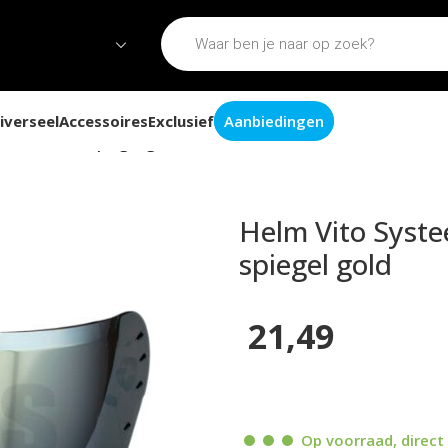
iverseel
Accessoires
Exclusief
Aanbiedingen
ier mirror / spiegel gold
Helm Vito Syste
spiegel gold
21,49
Op voorraad, direct 