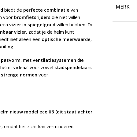
MERK
ld
biedt de
perfecte combinatie
van
n voor
bromfietsrijders
die niet willen
 een
vizier in spiegelgoud
willen hebben. De
baar vizier
, zodat je de helm kunt
iedt niet alleen een
optische meerwaarde
,
vuiling
.
e pasvorm
, met
ventilatiesystemen
die
 helm is ideaal voor zowel
stadspendelaars
e
strenge normen
voor
helm nieuw model ece.06 (dit staat achter
er, omdat het zicht kan verminderen.