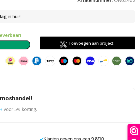
Artikelnummer:
ON02462
dag
in huis!
leverbaar!
Toevoegen aan project
n
omoshandel!
H
voor 5% korting.
Klanten geven ons een
9.8/10