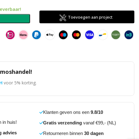
leverbaar!
Toevoegen aan project
n
omoshandel!
H
voor 5% korting.
Klanten geven ons een
9.8/10
 in huis!
Gratis verzending
vanaf €99,- (NL)
g advies
Retourneren binnen
30 dagen