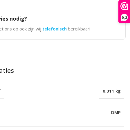
ies nodig?
9,3
t ons op ook zijn wij
telefonisch
bereikbaar!
aties
T
0,011 kg
DMP