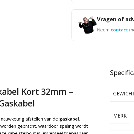
Vragen of adv
Neem
contact
me
Specific
skabel Kort 32mm –
GEWICH
 Gaskabel
MERK
 nauwkeurig afstellen van de
gaskabel
.
g worden gebracht, waardoor speling wordt
eze kabelstelbout is universeel toepasbaar