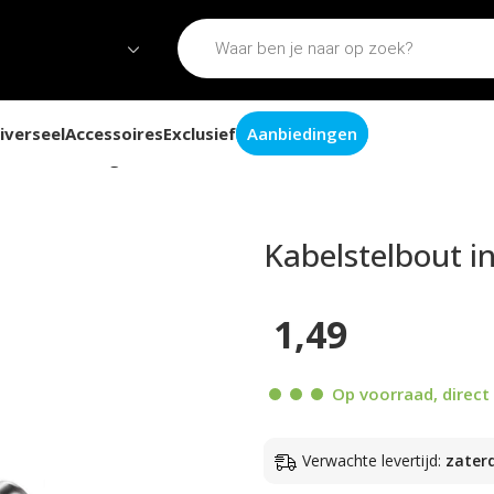
iverseel
Accessoires
Exclusief
Aanbiedingen
 insteek voor gaskabel kort 32mm
Kabelstelbout i
1,49
Op voorraad, direct 
Verwachte levertijd:
zater