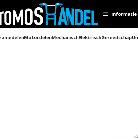
Informatie
ramedelen
Motordelen
Mechanisch
Elektrisch
Gereedschap
Un
Home
Framedelen
Kabels
Kabels toebehoren
Kabelstelbout