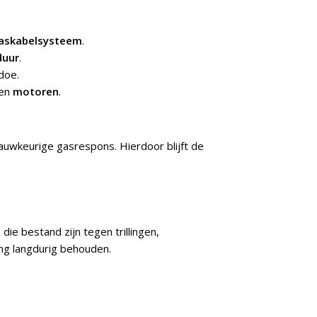
askabelsysteem
.
duur
.
doe.
en
motoren
.
auwkeurige gasrespons. Hierdoor blijft de
ie bestand zijn tegen trillingen,
ling langdurig behouden.