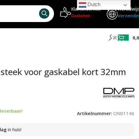
Dutch
Klantenservice
Wereldwij
Verzendi
Gesloten
0,
nsteek voor gaskabel kort 32mm
leverbaar!
Artikelnummer:
ON01146
dag
in huis!