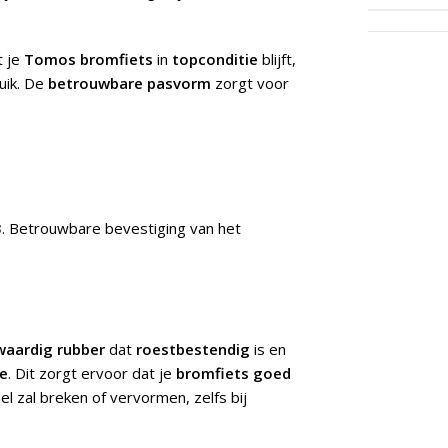
t je
Tomos bromfiets
in
topconditie
blijft,
uik. De
betrouwbare pasvorm
zorgt voor
3
.
Betrouwbare bevestiging van het
aardig rubber
dat
roestbestendig
is en
ge
. Dit zorgt ervoor dat je
bromfiets
goed
el zal breken of vervormen, zelfs bij