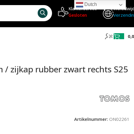
Dutch
Klantenservice
Wereldwij
Verzendi
Gesloten
0,
 S25 / A3
 / zijkap rubber zwart rechts S25
Artikelnummer:
ON02261