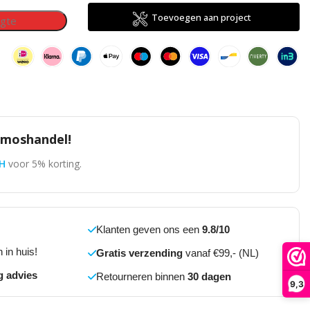
Toevoegen aan project
omoshandel!
H
voor 5% korting.
Klanten geven ons een
9.8/10
 in huis!
Gratis verzending
vanaf €99,- (NL)
g advies
Retourneren binnen
30 dagen
9,3