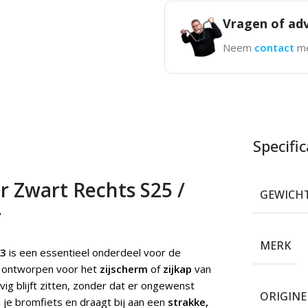
Vragen of adv
Neem
contact
me
Specific
r Zwart Rechts S25 /
GEWICH
r
MERK
A3
is een essentieel onderdeel voor de
l ontworpen voor het
zijscherm
of
zijkap
van
vig blijft zitten, zonder dat er ongewenst
ORIGIN
j je bromfiets en draagt bij aan een
strakke,