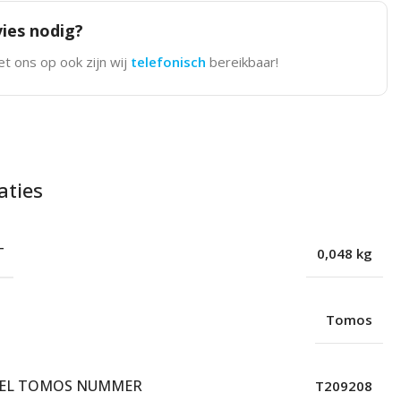
ies nodig?
t ons op ook zijn wij
telefonisch
bereikbaar!
aties
T
0,048 kg
Tomos
EEL TOMOS NUMMER
T209208