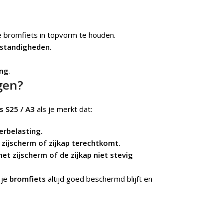
 bromfiets in topvorm te houden.
standigheden
.
ing
.
gen?
s S25 / A3
als je merkt dat:
erbelasting.
t zijscherm of zijkap terechtkomt.
et zijscherm of de zijkap niet stevig
 je
bromfiets
altijd goed beschermd blijft en