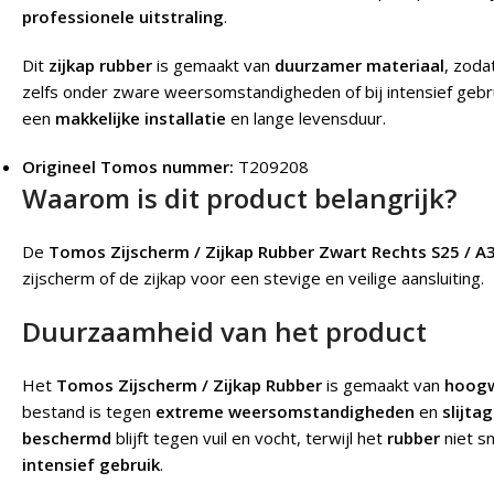
professionele uitstraling
.
Dit
zijkap rubber
is gemaakt van
duurzamer materiaal
, zoda
zelfs onder zware weersomstandigheden of bij intensief gebr
een
makkelijke installatie
en lange levensduur.
Origineel Tomos nummer:
T209208
Waarom is dit product belangrijk?
De
Tomos Zijscherm / Zijkap Rubber Zwart Rechts S25 / A
zijscherm of de zijkap voor een stevige en veilige aansluiting.
Duurzaamheid van het product
Het
Tomos Zijscherm / Zijkap Rubber
is gemaakt van
hoogw
bestand is tegen
extreme weersomstandigheden
en
slijta
beschermd
blijft tegen vuil en vocht, terwijl het
rubber
niet sn
intensief gebruik
.