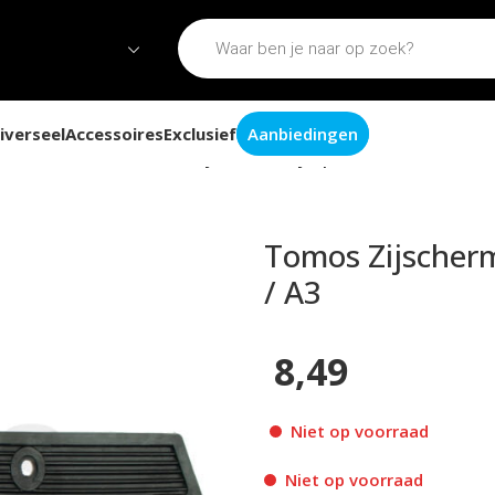
iverseel
Accessoires
Exclusief
Aanbiedingen
rden toebehoren
Tomos Zijscherm / zijkap rubber zwart rechts
Tomos Zijscherm
/ A3
8,49
Niet op voorraad
Niet op voorraad