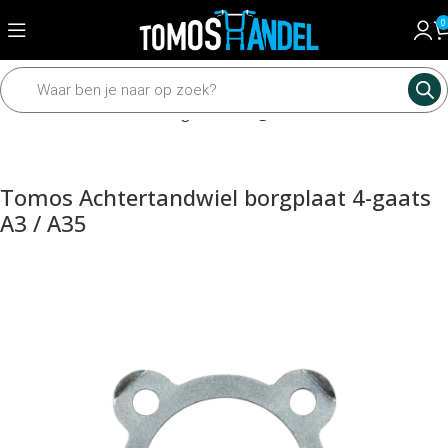
0
nisch
Tandwielen en kettingen
Ketting en tandwiel toebehoren
Tomos Achtertandwiel borgplaat 4-gaats
A3 / A35