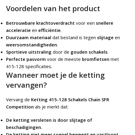
Voordelen van het product
Betrouwbare krachtoverdracht
voor een
snellere
acceleratie
en
efficiëntie
.
Duurzaam materiaal
dat bestand is tegen
slijtage
en
weersomstandigheden
.
Sportieve uitstraling
door de
gouden schakels
.
Perfecte pasvorm
voor de meeste
bromfietsen
met
415-128 specificaties.
Wanneer moet je de ketting
vervangen?
Vervang de
Ketting 415-128 Schakels Chain SFR
Competition
als je merkt dat:
De ketting versleten is door slijtage of
beschadigingen.
De ketting niet meer soepel beweegt en vastloopt.