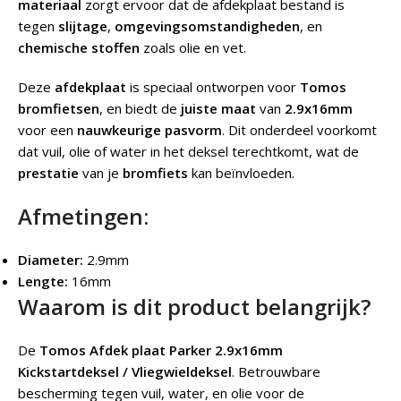
materiaal
zorgt ervoor dat de afdekplaat bestand is
tegen
slijtage
,
omgevingsomstandigheden
, en
chemische stoffen
zoals olie en vet.
Deze
afdekplaat
is speciaal ontworpen voor
Tomos
bromfietsen
, en biedt de
juiste maat
van
2.9x16mm
voor een
nauwkeurige pasvorm
. Dit onderdeel voorkomt
dat vuil, olie of water in het deksel terechtkomt, wat de
prestatie
van je
bromfiets
kan beïnvloeden.
Afmetingen:
Diameter:
2.9mm
Lengte:
16mm
Waarom is dit product belangrijk?
De
Tomos Afdek plaat Parker 2.9x16mm
Kickstartdeksel / Vliegwieldeksel
.
Betrouwbare
bescherming tegen vuil, water, en olie voor de