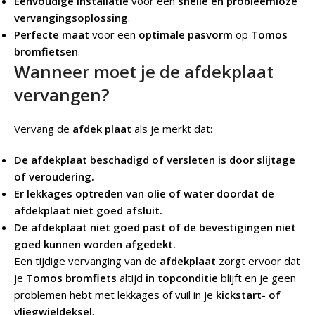
Eenvoudige installatie
voor een
snelle en probleemloze
vervangingsoplossing
.
Perfecte maat
voor een
optimale pasvorm
op
Tomos
bromfietsen
.
Wanneer moet je de afdekplaat
vervangen?
Vervang de
afdek plaat
als je merkt dat:
De afdekplaat beschadigd of versleten is door slijtage
of veroudering.
Er lekkages optreden van olie of water doordat de
afdekplaat niet goed afsluit.
De afdekplaat niet goed past of de bevestigingen niet
goed kunnen worden afgedekt.
Een tijdige vervanging van de
afdekplaat
zorgt ervoor dat
je
Tomos bromfiets
altijd
in topconditie
blijft en je geen
problemen hebt met lekkages of vuil in je
kickstart- of
vliegwieldeksel
.