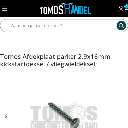
0
Home
Motordelen
Diverse motordelen
Kickstartdelen
Tomos Afdekplaat parker 2.9x16mm
kickstartdeksel / vliegwieldeksel