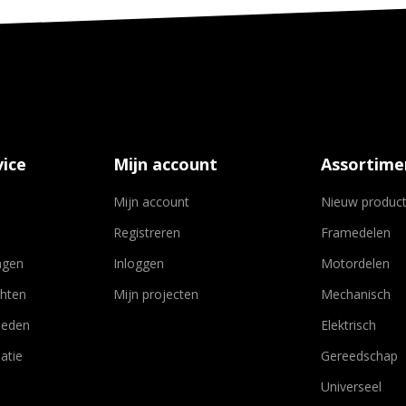
ice
Mijn account
Assortime
Mijn account
Nieuw produc
Registreren
Framedelen
agen
Inloggen
Motordelen
chten
Mijn projecten
Mechanisch
heden
Elektrisch
atie
Gereedschap
Universeel