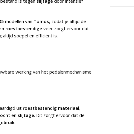
bestand is tegen
slijtage
door intensief
35
modellen van
Tomos
, zodat je altijd de
en roestbestendige
veer zorgt ervoor dat
g
altijd soepel en efficiënt is.
uwbare werking van het pedalenmechanisme
aardigd uit
roestbestendig materiaal
,
vocht
en
slijtage
. Dit zorgt ervoor dat de
gebruik
.