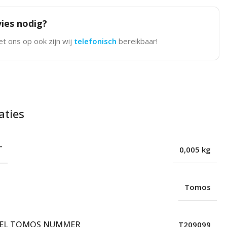
ies nodig?
t ons op ook zijn wij
telefonisch
bereikbaar!
aties
T
0,005 kg
Tomos
EEL TOMOS NUMMER
T209099