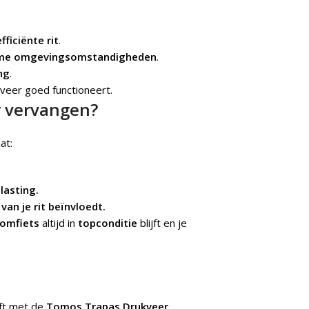
fficiënte rit
.
me omgevingsomstandigheden
.
ng
.
 veer goed functioneert.
r vervangen?
at:
lasting.
van je rit beïnvloedt.
romfiets
altijd in
topconditie
blijft en je
jft met de
Tomos Trapas Drukveer