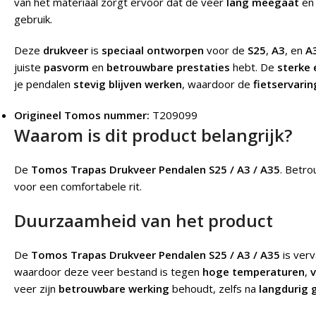
van het materiaal zorgt ervoor dat de veer
lang meegaat
en 
gebruik.
Deze
drukveer
is
speciaal ontworpen
voor de
S25
,
A3
, en
A
juiste
pasvorm
en
betrouwbare prestaties
hebt. De
sterke 
je pendalen
stevig blijven werken
, waardoor de
fietservarin
Origineel Tomos nummer:
T209099
Waarom is dit product belangrijk?
De
Tomos Trapas Drukveer Pendalen S25 / A3 / A35
.
Betro
voor een comfortabele rit.
Duurzaamheid van het product
De
Tomos Trapas Drukveer Pendalen S25 / A3 / A35
is verv
waardoor deze veer bestand is tegen
hoge temperaturen
,
veer zijn
betrouwbare werking
behoudt, zelfs na
langdurig 