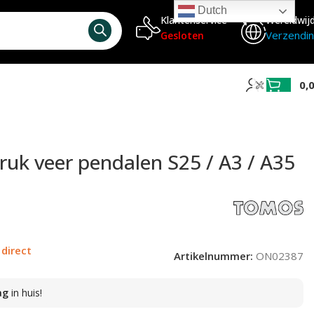
Dutch
Klantenservice
Wereldwij
Verzendi
Gesloten
0,
uk veer pendalen S25 / A3 / A35
 direct
Artikelnummer:
ON02387
ag
in huis!