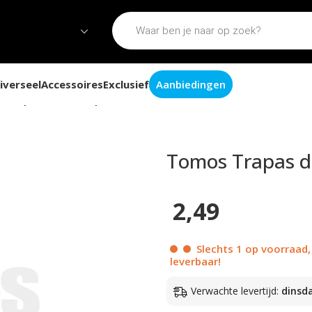
iverseel
Accessoires
Exclusief
Aanbiedingen
Trapas druk veer pendalen S25 / A3 / A35
Tomos Trapas dr
2,49
Slechts 1 op voorraad,
leverbaar!
Verwachte levertijd:
dinsd