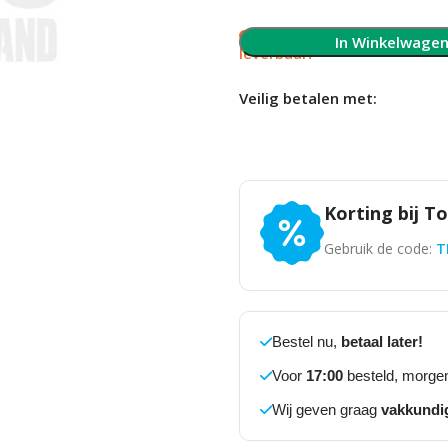
Slechts 1 op voorraad, 
In Winkelwage
leverbaar!
Veilig betalen met:
Korting bij T
Gebruik de code:
T
Bestel nu,
betaal later!
Voor
17:00
besteld, morgen
Wij geven graag
vakkundi