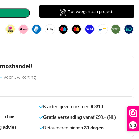
direct
Toevoegen aan project
n
omoshandel!
H
voor 5% korting.
Klanten geven ons een
9.8/10
 in huis!
Gratis verzending
vanaf €99,- (NL)
9,3
g advies
Retourneren binnen
30 dagen