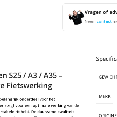
Vragen of adv
Neem
contact
me
Specific
 S25 / A3 / A35 –
GEWICH
re Fietswerking
MERK
belangrijk onderdeel
voor het
er
zorgt voor een
optimale werking
van de
tabele rit
hebt. De
duurzame kwaliteit
ORIGIN