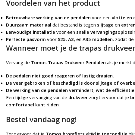
Voordelen van het product
Betrouwbare werking van de pendalen
voor een
vlotte en e
Duurzaam materiaal
dat bestand is tegen
slijtage
en
extre
Eenvoudige installatie
voor een
snelle vervangingsoplossi
Perfecte pasvorm
voor
S25
,
A3
, en
A35 modellen
, zodat de
Wanneer moet je de trapas drukvee
Vervang de
Tomos Trapas Drukveer Pendalen
als je merkt d
De pedalen niet goed reageren of lastig draaien.
De veer gebroken of beschadigd is door slijtage of overbe
De werking van de pendalen vermindert, wat de efficiëntie 
Een tijdige vervanging van de
drukveer
zorgt ervoor dat je
b
comfortabel kunt rijden
.
Bestel vandaag nog!
Zorg ervoor dat je
Tomos bromfiets
altijd in
topconditie
bli