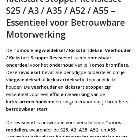
S25 / A3 / A35 / A52 / A55 –
Essentieel voor Betrouwbare
Motorwerking
De
Tomos Vliegwieldeksel / Kickstartdeksel Veerhouder
/ Kickstart Stopper Revisieset
is een
onmisbaar
onderdeel
voor het
onderhoud
van je
Tomos bromfiets
.
Deze
revisieset
bevat alle benodigde onderdelen om je
vliegwieldeksel
of
kickstartdeksel
in topconditie te
houden. De
veerhouder
en
kickstart stopper
zijn
essentieel voor een
efficiënte werking
van de
kickstartmechanisme
en zorgen ervoor dat je bromfiets
betrouwbaar start
.
De
revisieset
is ontworpen voor verschillende
Tomos
modellen
, waaronder de
S25
,
A3
,
A35
,
A52
, en
A55
.