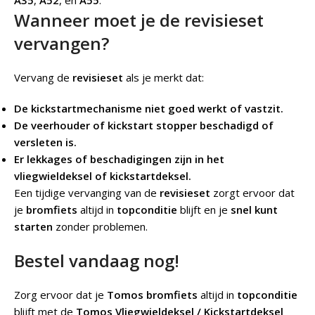
A35
,
A52
, en
A55
.
Wanneer moet je de revisieset
vervangen?
Vervang de
revisieset
als je merkt dat:
De kickstartmechanisme niet goed werkt of vastzit.
De veerhouder of kickstart stopper beschadigd of
versleten is.
Er lekkages of beschadigingen zijn in het
vliegwieldeksel of kickstartdeksel.
Een tijdige vervanging van de
revisieset
zorgt ervoor dat
je
bromfiets
altijd in
topconditie
blijft en je
snel kunt
starten
zonder problemen.
Bestel vandaag nog!
Zorg ervoor dat je
Tomos bromfiets
altijd in
topconditie
blijft met de
Tomos Vliegwieldeksel / Kickstartdeksel