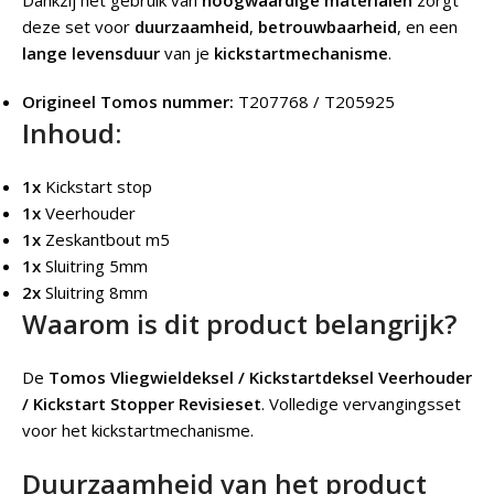
Dankzij het gebruik van
hoogwaardige materialen
zorgt
deze set voor
duurzaamheid
,
betrouwbaarheid
, en een
lange levensduur
van je
kickstartmechanisme
.
Origineel Tomos nummer:
T207768 / T205925
Inhoud:
1x
Kickstart stop
1x
Veerhouder
1x
Zeskantbout m5
1x
Sluitring 5mm
2x
Sluitring 8mm
Waarom is dit product belangrijk?
De
Tomos Vliegwieldeksel / Kickstartdeksel Veerhouder
/ Kickstart Stopper Revisieset
.
Volledige vervangingsset
voor het kickstartmechanisme.
Duurzaamheid van het product