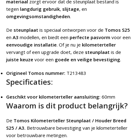
materiaal
zorgt ervoor dat de steunplaat bestand is
tegen
langdurig gebruik
,
slijtage
, en
omgevingsomstandigheden
.
De
steunplaat
is speciaal ontworpen voor de
Tomos S25
en
A3
modellen, en biedt een
perfecte pasvorm
voor een
eenvoudige installatie
. Of je nu je
kilometerteller
vervangt of een upgrade doet, deze
steunplaat
is de
juiste keuze
voor een
goede en veilige bevestiging
.
Origineel Tomos nummer:
T213483
Specificaties:
Geschikt voor kilometerteller aansluiting:
60mm
Waarom is dit product belangrijk?
De
Tomos Kilometerteller Steunplaat / Houder Breed
S25 / A3.
Betrouwbare bevestiging van je kilometerteller
voor betrouwbare metingen.