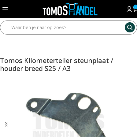
0
Home
Framedelen
Voorvork
Voorvork toebehoren
Tomos Kilometerteller steunplaat /
houder breed S25 / A3