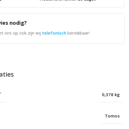
ies nodig?
t ons op ook zijn wij
telefonisch
bereikbaar!
aties
T
0,378 kg
Tomos