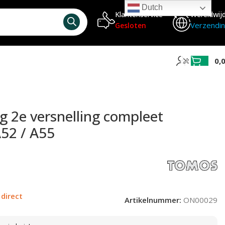
Dutch
Klantenservice
Wereldwij
Verzendi
Gesloten
0,
 2e versnelling compleet
A52 / A55
 direct
Artikelnummer:
ON00029