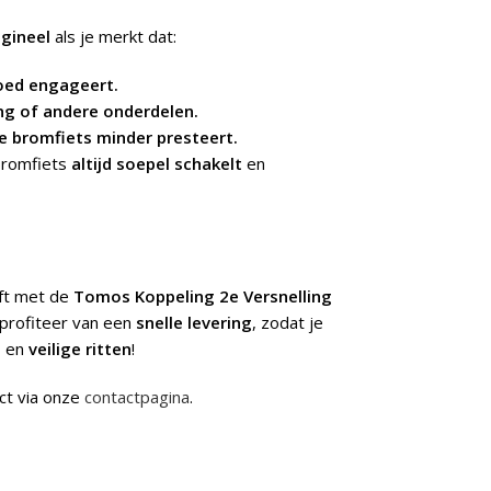
gineel
als je merkt dat:
goed engageert.
ing of andere onderdelen.
je bromfiets minder presteert.
bromfiets
altijd soepel schakelt
en
jft met de
Tomos Koppeling 2e Versnelling
 profiteer van een
snelle levering
, zodat je
e
en
veilige ritten
!
ct via onze
contactpagina
.