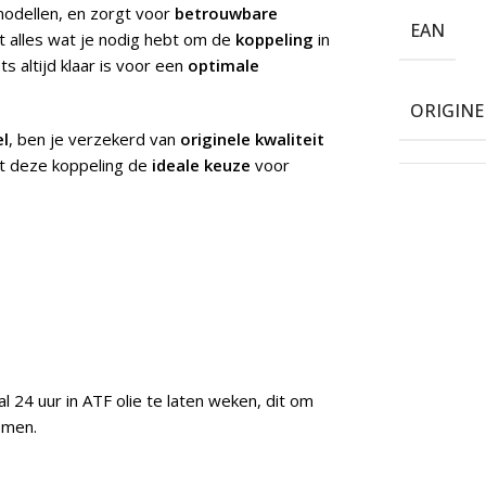
odellen, en zorgt voor
betrouwbare
EAN
 alles wat je nodig hebt om de
koppeling
in
s altijd klaar is voor een
optimale
ORIGIN
el
, ben je verzekerd van
originele kwaliteit
 deze koppeling de
ideale keuze
voor
24 uur in ATF olie te laten weken, dit om
omen.