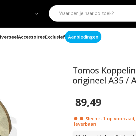
iverseel
Accessoires
Exclusief
Aanbiedingen
g compleet origineel A35 / A52 / A55
Tomos Koppeling
origineel A35 / 
89,49
Slechts 1 op voorraad,
leverbaar!