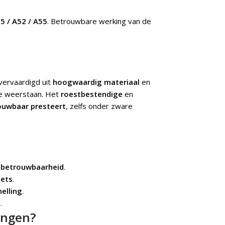
5 / A52 / A55
.
Betrouwbare werking van de
vervaardigd uit
hoogwaardig materiaal
en
 te weerstaan. Het
roestbestendige
en
ouwbaar presteert
, zelfs onder zware
 betrouwbaarheid
.
iets
.
nelling
.
e
.
angen?