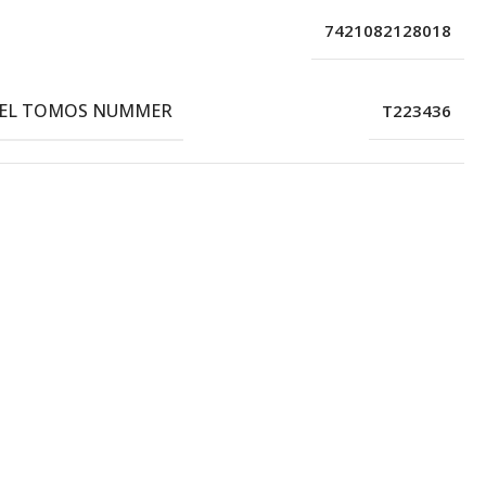
7421082128018
EEL TOMOS NUMMER
T223436