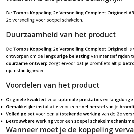
De
Tomos Koppeling 2e Versnelling Compleet Origineel A3
2e versnelling voor soepel schakelen.
Duurzaamheid van het product
De
Tomos Koppeling 2e Versnelling Compleet Origineel
is 
ontworpen om de
langdurige belasting
van intensief rijden
duurzame ontwerp
zorgt ervoor dat je bromfiets altijd
betr
rijomstandigheden.
Voordelen van het product
Originele kwaliteit
voor
optimale prestaties
en
langdurige
Gemakkelijke installatie
voor een
snel herstel
van je
bromf
Volledige set
voor een
uitstekende werking
van de
2e vers
Betrouwbare werking
voor een
soepel schakelmechanism
Wanneer moet je de koppeling verv