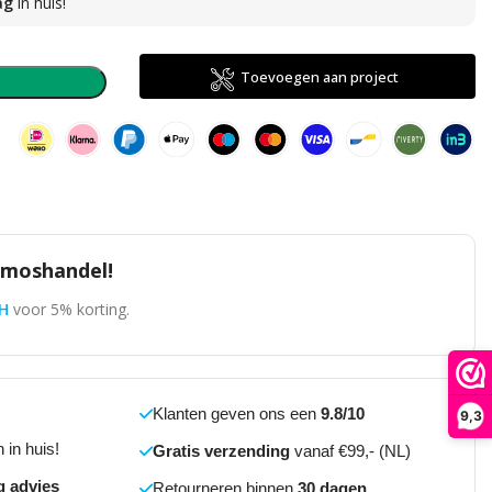
ag
in huis!
direct
Toevoegen aan project
n
omoshandel!
H
voor 5% korting.
Klanten geven ons een
9.8/10
9,3
 in huis!
Gratis verzending
vanaf €99,- (NL)
g advies
Retourneren binnen
30 dagen