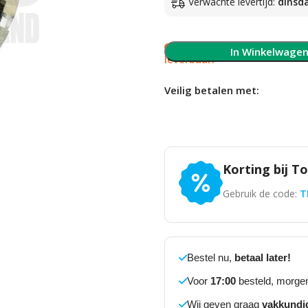
Verwachte levertijd:
dinsd
Slechts 1 op voorraad, 
In Winkelwage
leverbaar!
Veilig betalen met:
Korting bij T
Gebruik de code:
T
Bestel nu,
betaal later!
Voor
17:00
besteld, morgen
Wij geven graag
vakkundi