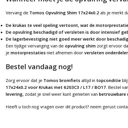
Vervang de
Tomos Opvulring Shim 17x24x0.2
als je merkt d
De krukas te veel speling vertoont, wat de motorprestati
De opvulring beschadigd of versleten is door intensief geb
De lagerbevestiging niet goed meer werkt door beschadig
Een tijdige vervanging van de
opvulring shim
zorgt ervoor da
je
motorprestaties
niet afnemen door
versleten onderdele
Bestel vandaag nog!
Zorg ervoor dat je
Tomos bromfiets
altijd in
topconditie
bli
17x24x0.2 voor Krukas met 6203C3 / L17 / BO17
. Bestel v
levering
, zodat je snel weer kunt genieten van
betrouwbare 
Heeft u toch nog vragen over dit product? neem gerust conta