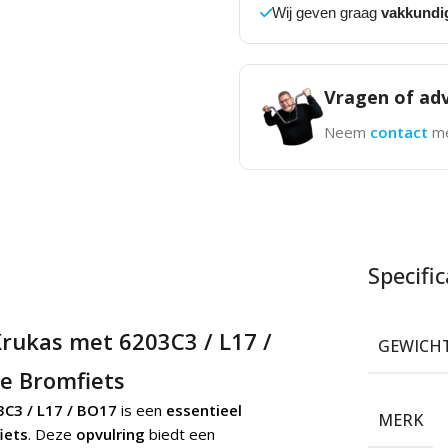
Wij geven graag
vakkundi
Vragen of adv
Neem
contact
me
Specific
rukas met 6203C3 / L17 /
GEWICH
je Bromfiets
C3 / L17 / BO17
is een
essentieel
MERK
iets
. Deze
opvulring
biedt een