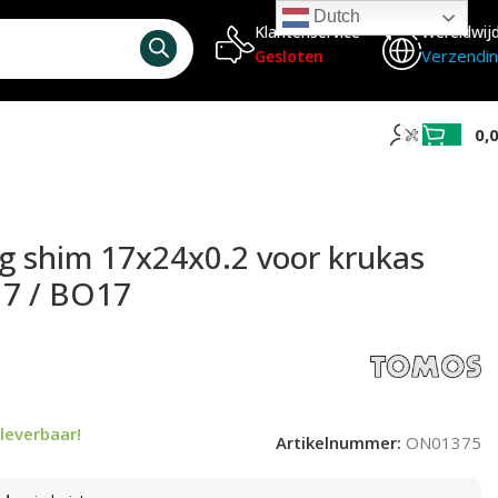
Dutch
Klantenservice
Wereldwij
Verzendi
Gesloten
0,
g shim 17x24x0.2 voor krukas
17 / BO17
leverbaar!
Artikelnummer:
ON01375