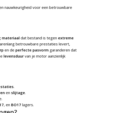
 en nauwkeurigheid voor een betrouwbare
 materiaal
dat bestand is tegen
extreme
 jarenlang betrouwbare prestaties levert,
rp
en de
perfecte pasvorm
garanderen dat
de
levensduur
van je motor aanzienlijk
staties
.
ren
en
slijtage
.
e.
17
, en
BO17
lagers.
angen?