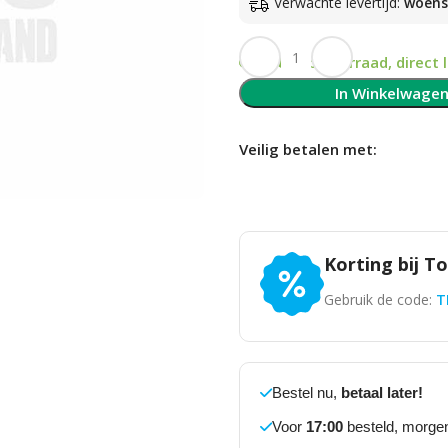
Verwachte levertijd:
woen
Op voorraad, direct 
In Winkelwage
Veilig betalen met:
Korting bij T
Gebruik de code:
T
Bestel nu,
betaal later!
Voor
17:00
besteld, morgen