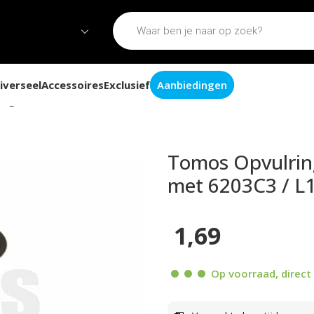
iverseel
Accessoires
Exclusief
Aanbiedingen
ng shim 17x24x0.2 voor krukas met 6203C3 / L17 / BO17
Tomos Opvulrin
met 6203C3 / L
1,69
Op voorraad, direct 