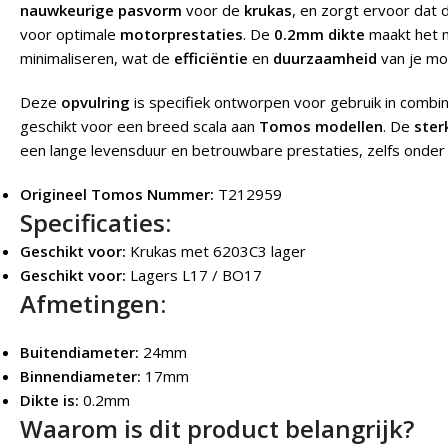
nauwkeurige pasvorm
voor de
krukas
, en zorgt ervoor dat
voor optimale
motorprestaties
. De
0.2mm dikte
maakt het 
minimaliseren, wat de
efficiëntie
en
duurzaamheid
van je mo
Deze
opvulring
is specifiek ontworpen voor gebruik in combi
geschikt voor een breed scala aan
Tomos modellen
. De
ster
een lange levensduur en betrouwbare prestaties, zelfs onde
Origineel Tomos Nummer:
T212959
Specificaties:
Geschikt voor:
Krukas met 6203C3 lager
Geschikt voor:
Lagers L17 / BO17
Afmetingen:
Buitendiameter:
24mm
Binnendiameter:
17mm
Dikte is:
0.2mm
Waarom is dit product belangrijk?