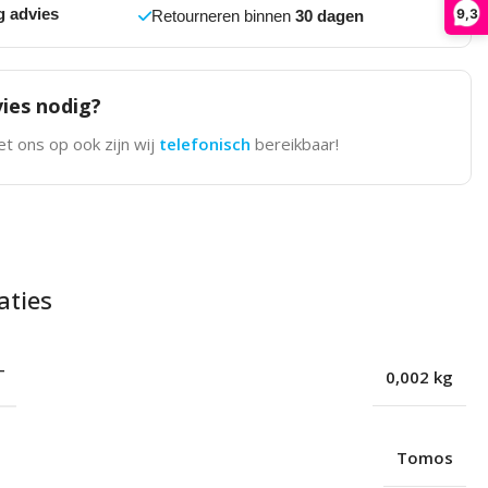
g advies
9,3
Retourneren binnen
30 dagen
ies nodig?
t ons op ook zijn wij
telefonisch
bereikbaar!
aties
T
0,002 kg
Tomos