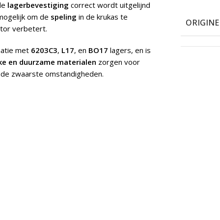
 de
lagerbevestiging
correct wordt uitgelijnd
mogelijk om de
speling
in de krukas te
ORIGIN
tor verbetert.
natie met
6203C3
,
L17
, en
BO17
lagers, en is
ke en duurzame materialen
zorgen voor
r de zwaarste omstandigheden.