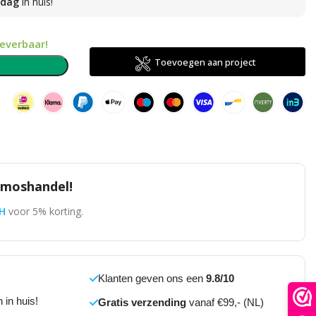
sdag
in huis!
leverbaar!
Toevoegen aan project
n
omoshandel!
H
voor 5% korting.
Klanten geven ons een
9.8/10
 in huis!
Gratis verzending
vanaf €99,- (NL)