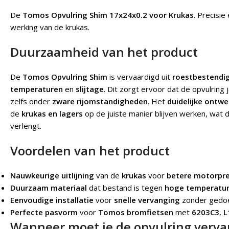
De
Tomos Opvulring Shim 17x24x0.2 voor Krukas
.
Precisie
werking van de krukas.
Duurzaamheid van het product
De
Tomos Opvulring Shim
is vervaardigd uit
roestbestendig
temperaturen
en
slijtage
. Dit zorgt ervoor dat de opvulring
zelfs onder
zware rijomstandigheden
. Het
duidelijke ontwe
de
krukas en lagers
op de juiste manier blijven werken, wat 
verlengt.
Voordelen van het product
Nauwkeurige uitlijning
van de
krukas
voor
betere motorpre
Duurzaam materiaal
dat bestand is tegen
hoge temperatu
Eenvoudige installatie
voor
snelle vervanging
zonder gedo
Perfecte pasvorm
voor
Tomos bromfietsen
met
6203C3
,
L
Wanneer moet je de opvulring verv