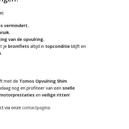
at:
es vermindert.
ruik.
ing van de opvulring.
t je
bromfiets
altijd in
topconditie
blijft en
n
.
jft met de
Tomos Opvulring Shim
andaag nog en profiteer van een
snelle
motorprestaties
en
veilige ritten
!
ct via onze
contactpagina
.