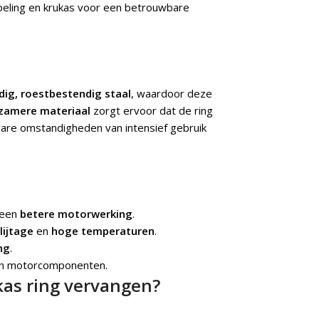
peling en krukas voor een betrouwbare
ig, roestbestendig staal
, waardoor deze
zamere materiaal
zorgt ervoor dat de ring
are omstandigheden van intensief gebruik
 een
betere motorwerking
.
lijtage
en
hoge temperaturen
.
ng
.
n motorcomponenten.
kas ring vervangen?