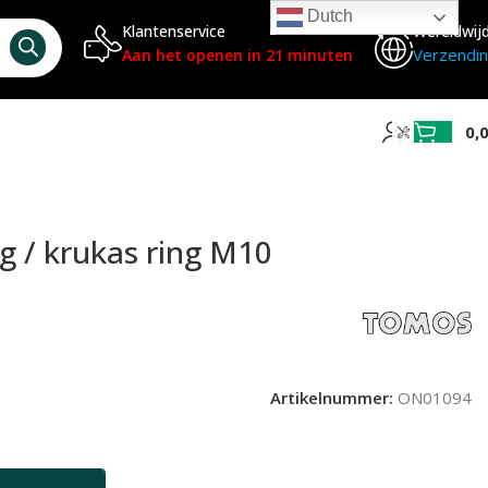
Dutch
Klantenservice
Wereldwij
Verzendi
Aan het openen in 21 minuten
0,
 / krukas ring M10
Artikelnummer:
ON01094