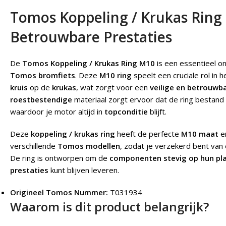
Tomos Koppeling / Krukas Ring 
Betrouwbare Prestaties
De
Tomos Koppeling / Krukas Ring M10
is een essentieel o
Tomos bromfiets
. Deze
M10 ring
speelt een cruciale rol in 
kruis
op de
krukas
, wat zorgt voor een
veilige en betrouwb
roestbestendige
materiaal zorgt ervoor dat de ring bestand
waardoor je motor altijd in
topconditie
blijft.
Deze
koppeling / krukas ring
heeft de perfecte
M10 maat
e
verschillende
Tomos modellen
, zodat je verzekerd bent van
De ring is ontworpen om de
componenten stevig op hun pl
prestaties
kunt blijven leveren.
Origineel Tomos Nummer:
T031934
Waarom is dit product belangrijk?