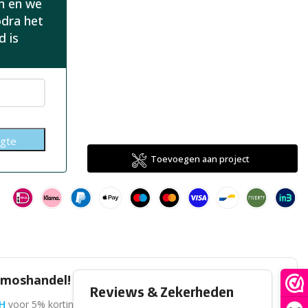
in en we
odra het
d is
Toevoegen aan project
omoshandel!
H
voor 5% korting.