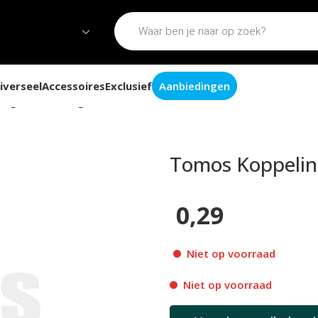
iverseel
Accessoires
Exclusief
Aanbiedingen
ng / krukas ring M10
Tomos Koppeling
0,29
Niet op voorraad
Niet op voorraad