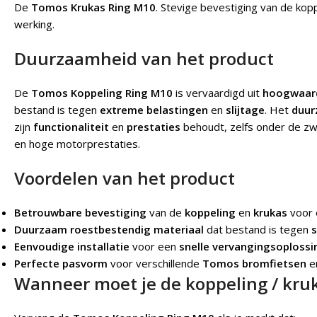
De
Tomos Krukas Ring M10
.
Stevige bevestiging van de kop
werking.
Duurzaamheid van het product
De
Tomos Koppeling Ring M10
is vervaardigd uit
hoogwaard
bestand is tegen
extreme belastingen
en
slijtage
. Het
duur
zijn
functionaliteit
en
prestaties
behoudt, zelfs onder de zw
en hoge motorprestaties.
Voordelen van het product
Betrouwbare bevestiging
van de
koppeling
en
krukas
voor
Duurzaam roestbestendig materiaal
dat bestand is tegen
s
Eenvoudige installatie
voor een
snelle vervangingsoplossi
Perfecte pasvorm
voor verschillende
Tomos bromfietsen
e
Wanneer moet je de koppeling / kru