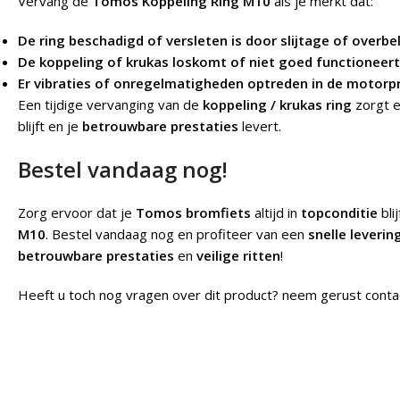
Vervang de
Tomos Koppeling Ring M10
als je merkt dat:
De ring beschadigd of versleten is door slijtage of overbe
De koppeling of krukas loskomt of niet goed functioneert 
Er vibraties of onregelmatigheden optreden in de motorpr
Een tijdige vervanging van de
koppeling / krukas ring
zorgt e
blijft en je
betrouwbare prestaties
levert.
Bestel vandaag nog!
Zorg ervoor dat je
Tomos bromfiets
altijd in
topconditie
bli
M10
. Bestel vandaag nog en profiteer van een
snelle leverin
betrouwbare prestaties
en
veilige ritten
!
Heeft u toch nog vragen over dit product? neem gerust conta