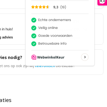
9,3
Klanten geven ons een
9.8/10
 in huis!
Gratis verzending
vanaf €99,- (NL)
g advies
Retourneren binnen
30 dagen
ies nodig?
t ons op ook zijn wij
telefonisch
bereikbaar!
aties