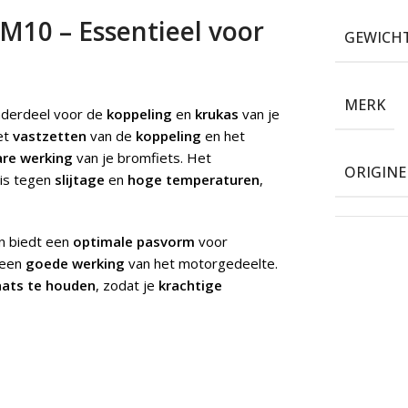
M10 – Essentieel voor
GEWICH
MERK
nderdeel voor de
koppeling
en
krukas
van je
het
vastzetten
van de
koppeling
en het
are werking
van je bromfiets. Het
ORIGIN
 is tegen
slijtage
en
hoge temperaturen
,
n biedt een
optimale pasvorm
voor
 een
goede werking
van het motorgedeelte.
aats te houden
, zodat je
krachtige