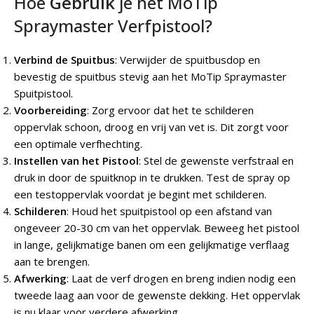
Hoe
Gebruik
je het MoTip
Spraymaster Verfpistool?
Verbind de Spuitbus
: Verwijder de spuitbusdop en
bevestig de spuitbus stevig aan het MoTip Spraymaster
Spuitpistool.
Voorbereiding
: Zorg ervoor dat het te schilderen
oppervlak schoon, droog en vrij van vet is. Dit zorgt voor
een optimale verfhechting.
Instellen van het Pistool
: Stel de gewenste verfstraal en
druk in door de spuitknop in te drukken. Test de spray op
een testoppervlak voordat je begint met schilderen.
Schilderen
: Houd het spuitpistool op een afstand van
ongeveer 20-30 cm van het oppervlak. Beweeg het pistool
in lange, gelijkmatige banen om een gelijkmatige verflaag
aan te brengen.
Afwerking
: Laat de verf drogen en breng indien nodig een
tweede laag aan voor de gewenste dekking. Het oppervlak
is nu klaar voor verdere afwerking.