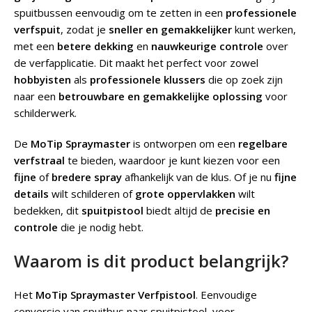
spuitbussen eenvoudig om te zetten in een
professionele
verfspuit
, zodat je
sneller en gemakkelijker
kunt werken,
met een
betere dekking
en
nauwkeurige controle
over
de verfapplicatie. Dit maakt het perfect voor zowel
hobbyisten
als
professionele klussers
die op zoek zijn
naar een
betrouwbare en gemakkelijke oplossing
voor
schilderwerk.
De
MoTip Spraymaster
is ontworpen om een
regelbare
verfstraal
te bieden, waardoor je kunt kiezen voor een
fijne
of
bredere spray
afhankelijk van de klus. Of je nu
fijne
details
wilt schilderen of
grote oppervlakken
wilt
bedekken, dit
spuitpistool
biedt altijd de
precisie en
controle
die je nodig hebt.
Waarom is dit product belangrijk?
Het
MoTip Spraymaster Verfpistool
.
Eenvoudige
conversie van spuitbus naar spuitpistool, voor