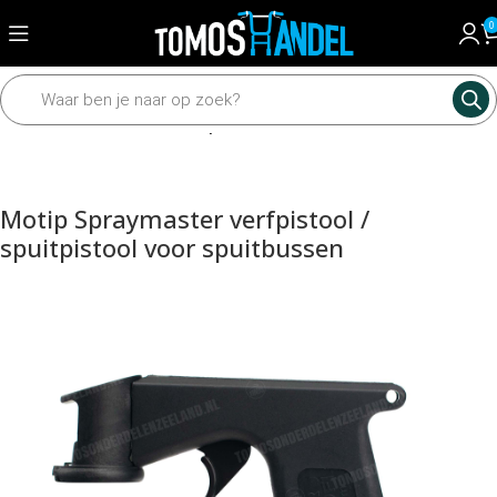
0
Home
Universeel
Lak en spuitbus
Motip Spraymaster verfpistool /
spuitpistool voor spuitbussen