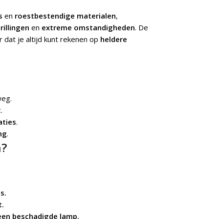
s
en
roestbestendige materialen
,
trillingen
en
extreme omstandigheden
. De
dat je altijd kunt rekenen op
heldere
eg.
t
.
aties
.
ng
.
n?
s.
t.
 een beschadigde lamp.