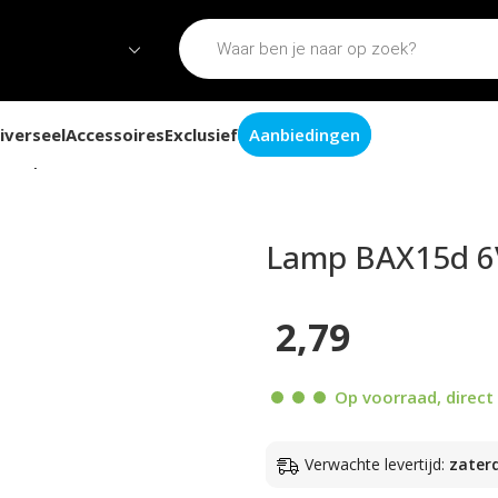
iverseel
Accessoires
Exclusief
Aanbiedingen
ilamp
Lamp BAX15d 6V
2,79
Op voorraad, direct 
Verwachte levertijd:
zater