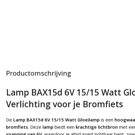
Productomschrijving
Lamp BAX15d 6V 15/15 Watt Gl
Verlichting voor je Bromfiets
De
Lamp BAX15d 6V 15/15 Watt
Gloeilamp
is een
hoogwaar
bromfiets
. Deze
lamp
biedt een
krachtige lichtbron
met ee
spanning van 6V
, waardoor je altijd goed zichtbaar bent, zow