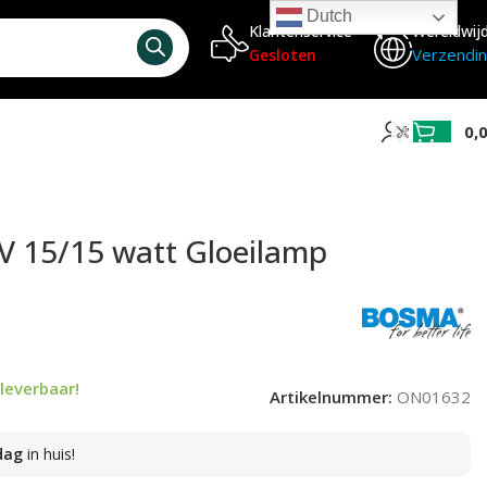
Dutch
Klantenservice
Wereldwij
Verzendi
Gesloten
0,
 15/15 watt Gloeilamp
leverbaar!
Artikelnummer:
ON01632
dag
in huis!