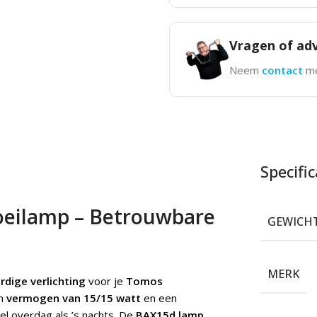
Vragen of adv
Neem
contact
me
Specific
oeilamp – Betrouwbare
GEWICH
MERK
dige verlichting
voor je
Tomos
n
vermogen van 15/15 watt
en een
el overdag als ’s nachts. De
BAX15d lamp