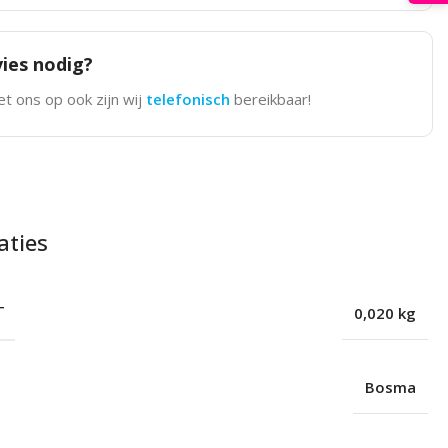
ies nodig?
t ons op ook zijn wij
telefonisch
bereikbaar!
aties
T
0,020 kg
Bosma