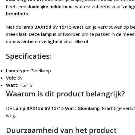
heeft een
duidelijke helderheid
, wat essentieel is voor
veilig
bromfiets
.
Met de
lamp BAX15d 6V 15/15 watt
kun je vertrouwen op
be
steek laat. Deze
lamp
is ontworpen om te passen in de mee
consistentie
en
veiligheid
voor elke rit.
Specificaties:
Lamptype:
Gloeilamp
Volt:
6v
Watt:
15/15
Waarom is dit product belangrijk?
De
Lamp BAX15d 6V 15/15 Watt Gloeilamp
. K
rachtige verli
weg.
Duurzaamheid van het product