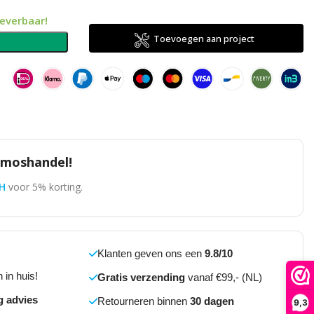
leverbaar!
Toevoegen aan project
n
omoshandel!
H
voor 5% korting.
Klanten geven ons een
9.8/10
 in huis!
Gratis verzending
vanaf €99,- (NL)
g advies
Retourneren binnen
30 dagen
9,3