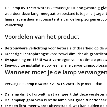
De
Lamp 6V 15/15 Watt
is vervaardigd uit
hoogwaardig gla
waardoor deze
lang meegaat
en bestand is tegen
slijtage
,
lange levensduur
en
consistentie
van de lamp zorgen ervoor 
verlichting
.
Voordelen van het product
Betrouwbare verlichting
voor
betere zichtbaarheid
op de w
Krachtige lichtopbrengst
voor zowel
dimlicht
als
grootlich
6V spanning en 15/15 watt vermogen
voor
optimale prest
Eenvoudige installatie
voor een
snelle vervangingsoplossi
Wanneer moet je de lamp vervange
Vervang de
Lamp BAX15d 6V 15/15 Watt
als je merkt dat:
De lamp dimt of uitvalt, wat aangeeft dat deze versleten i
De lampkap gebroken is of de lamp niet goed functioneer
Er geen licht meer wordt uitgestraald, wat kan duiden op