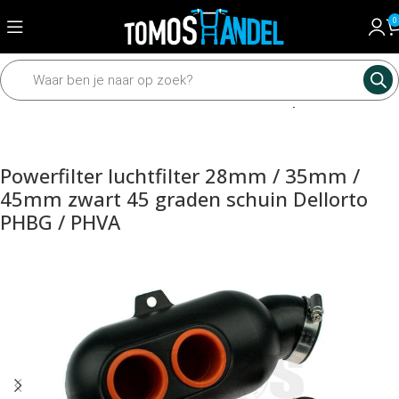
0
Home
Motordelen
Carburateur
Luchtfilter en powerfilter
Powerfilter luchtfilter 28mm / 35mm /
45mm zwart 45 graden schuin Dellorto
PHBG / PHVA