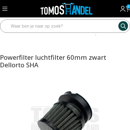
0
Home
Motordelen
Carburateur
Luchtfilter en powerfilter
Powerfilter luchtfilter 60mm zwart
Dellorto SHA