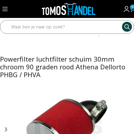
0
Home
Motordelen
Carburateur
Luchtfilter en powerfilter
Powerfilter luchtfilter schuim 30mm
chroom 90 graden rood Athena Dellorto
PHBG / PHVA