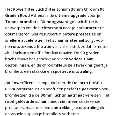
Het
Powerfilter Luchtfilter Schuim 30mm Chroom 90
Graden Rood Athena
is de
ultieme upgrade
voor je
Tomos bromfiets
. Dit
hoogwaardige luchtfilter
is
ontworpen om de
luchtstroom
naar je
carburateur
te
optimaliseren, wat resulteert in
betere prestaties
en
snellere acceleratie
. Het
schuimmateriaal
zorgt voor
een
uitstekende filtratie
van vuil en stof, zodat je motor
altijd
schoon
en
efficiënt
kan draaien. De
90 graden
bocht
maakt het geschikt voor een
variëteit aan
opstellingen
, en de
chroomkleurige afwerking
geeft je
bromfiets een
strakke en sportieve uitstraling
.
Dit
Powerfilter
is compatibel met de
Dellorto PHBG /
PHVA
carburateurs en heeft een
perfecte pasvorm
voor
bromfietsen die de
30mm luchtinlaatmaat
vereisen. Het
rood gekleurde schuim
biedt niet alleen uitstekende
prestaties, maar ook een
aantrekkelijke uitstraling
die
de visuele stijl van je bromfiets verbetert.