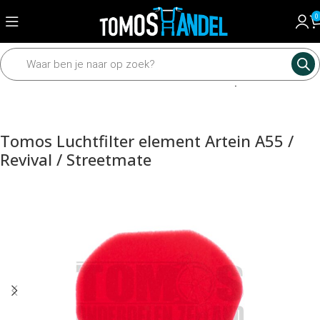
0
Home
Motordelen
Carburateur
Luchtfilter en powerfilter
Tomos Luchtfilter element Artein A55 /
Revival / Streetmate