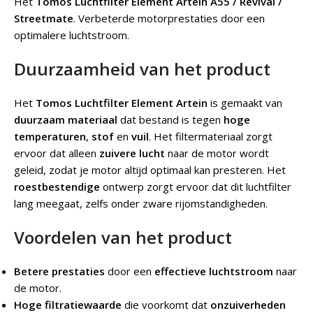
Het
Tomos Luchtfilter Element Artein A55 / Revival /
Streetmate
.
Verbeterde motorprestaties door een
optimalere luchtstroom.
Duurzaamheid van het product
Het
Tomos Luchtfilter Element Artein
is gemaakt van
duurzaam materiaal
dat bestand is tegen
hoge
temperaturen
,
stof
en
vuil
. Het filtermateriaal zorgt
ervoor dat alleen
zuivere lucht
naar de motor wordt
geleid, zodat je motor altijd optimaal kan presteren. Het
roestbestendige
ontwerp zorgt ervoor dat dit luchtfilter
lang meegaat, zelfs onder zware rijomstandigheden.
Voordelen van het product
Betere prestaties
door een
effectieve luchtstroom
naar
de motor.
Hoge filtratiewaarde
die voorkomt dat
onzuiverheden