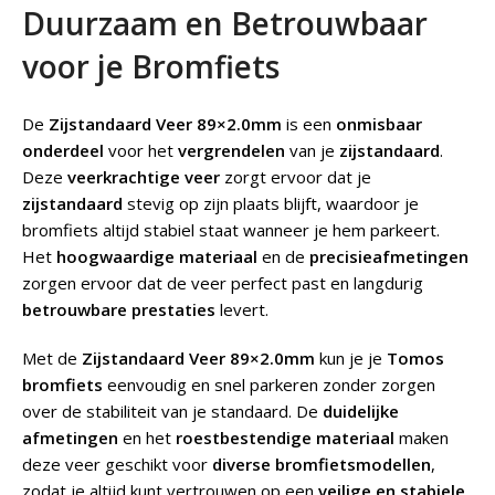
Duurzaam en Betrouwbaar
voor je Bromfiets
De
Zijstandaard Veer 89×2.0mm
is een
onmisbaar
onderdeel
voor het
vergrendelen
van je
zijstandaard
.
Deze
veerkrachtige veer
zorgt ervoor dat je
zijstandaard
stevig op zijn plaats blijft, waardoor je
bromfiets altijd stabiel staat wanneer je hem parkeert.
Het
hoogwaardige materiaal
en de
precisieafmetingen
zorgen ervoor dat de veer perfect past en langdurig
betrouwbare prestaties
levert.
Met de
Zijstandaard Veer 89×2.0mm
kun je je
Tomos
bromfiets
eenvoudig en snel parkeren zonder zorgen
over de stabiliteit van je standaard. De
duidelijke
afmetingen
en het
roestbestendige materiaal
maken
deze veer geschikt voor
diverse bromfietsmodellen
,
zodat je altijd kunt vertrouwen op een
veilige en stabiele