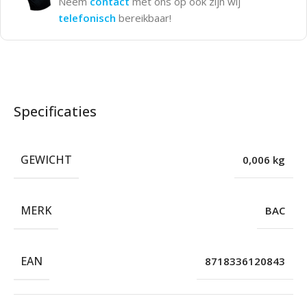
Neem
contact
met ons op ook zijn wij
telefonisch
bereikbaar!
Specificaties
GEWICHT
0,006 kg
MERK
BAC
EAN
8718336120843