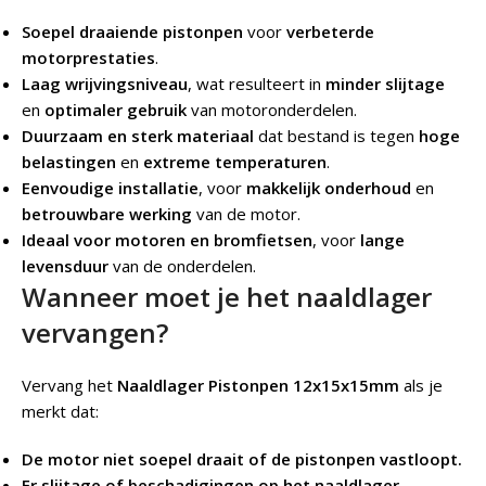
Soepel draaiende pistonpen
voor
verbeterde
motorprestaties
.
Laag wrijvingsniveau
, wat resulteert in
minder slijtage
en
optimaler gebruik
van motoronderdelen.
Duurzaam en sterk materiaal
dat bestand is tegen
hoge
belastingen
en
extreme temperaturen
.
Eenvoudige installatie
, voor
makkelijk onderhoud
en
betrouwbare werking
van de motor.
Ideaal voor motoren en bromfietsen
, voor
lange
levensduur
van de onderdelen.
Wanneer moet je het naaldlager
vervangen?
Vervang het
Naaldlager Pistonpen 12x15x15mm
als je
merkt dat:
De motor niet soepel draait of de pistonpen vastloopt.
Er slijtage of beschadigingen op het naaldlager