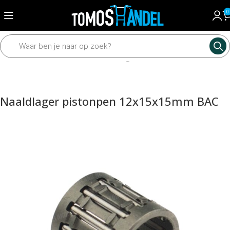
0
Home
Motordelen
Krukas
Naaldlagers
Naaldlager pistonpen 12x15x15mm BAC