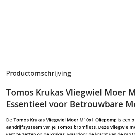
Productomschrijving
Tomos Krukas Vliegwiel Moer 
Essentieel voor Betrouwbare M
De
Tomos Krukas Vliegwiel Moer M10x1 Oliepomp
is een
o
aandrijfsysteem
van je
Tomos bromfiets
. Deze
vliegwielm
vast te zetten op de
krukas
, waardoor de kracht van de
mot