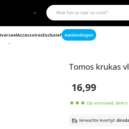
iverseel
Accessoires
Exclusief
Aanbiedingen
 vliegwiel moer M10x1 oliepomp
Tomos krukas v
16,99
Op voorraad, direct 
Verwachte levertijd:
dinsd