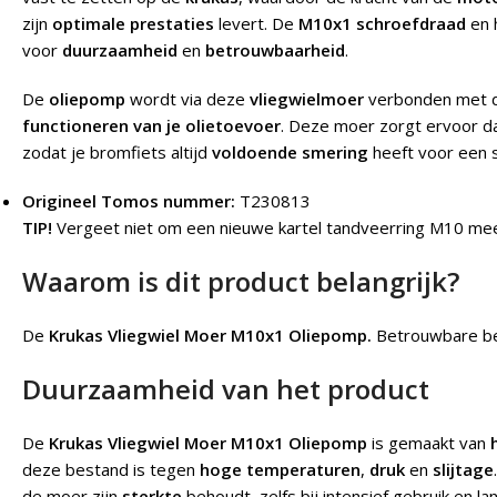
zijn
optimale prestaties
levert. De
M10x1 schroefdraad
en 
voor
duurzaamheid
en
betrouwbaarheid
.
De
oliepomp
wordt via deze
vliegwielmoer
verbonden met 
functioneren van je olietoevoer
. Deze moer zorgt ervoor d
zodat je bromfiets altijd
voldoende smering
heeft voor een 
Origineel Tomos nummer:
T230813
TIP!
Vergeet niet om een nieuwe kartel tandveerring M10 mee
Waarom is dit product belangrijk?
De
Krukas Vliegwiel Moer M10x1 Oliepomp.
Betrouwbare bev
Duurzaamheid van het product
De
Krukas Vliegwiel Moer M10x1 Oliepomp
is gemaakt van
deze bestand is tegen
hoge temperaturen
,
druk
en
slijtage
de moer zijn
sterkte
behoudt, zelfs bij intensief gebruik en la