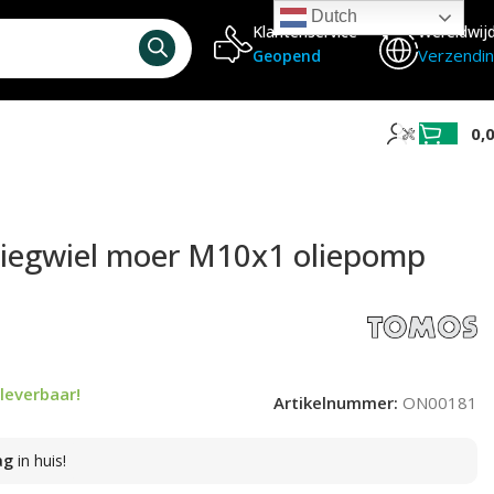
Dutch
Klantenservice
Wereldwij
Verzendi
Geopend
0,
liegwiel moer M10x1 oliepomp
leverbaar!
Artikelnummer:
ON00181
ag
in huis!