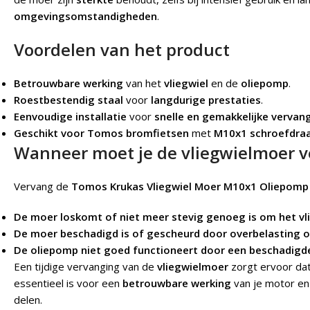
omgevingsomstandigheden
.
Voordelen van het product
Betrouwbare werking
van het
vliegwiel
en de
oliepomp
.
Roestbestendig staal
voor
langdurige prestaties
.
Eenvoudige installatie
voor
snelle en gemakkelijke vervan
Geschikt voor Tomos bromfietsen
met
M10x1 schroefdra
Wanneer moet je de vliegwielmoer 
Vervang de
Tomos Krukas Vliegwiel Moer M10x1 Oliepomp
De moer loskomt of niet meer stevig genoeg is om het vli
De moer beschadigd is of gescheurd door overbelasting of
De oliepomp niet goed functioneert door een beschadigde
Een tijdige vervanging van de
vliegwielmoer
zorgt ervoor da
essentieel is voor een
betrouwbare werking
van je motor en
delen.