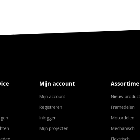
ice
Mijn account
Assortime
Mijn account
Nieuw produc
Registreren
Framedelen
agen
Inloggen
Motordelen
chten
Mijn projecten
Mechanisch
heden
Elektrisch