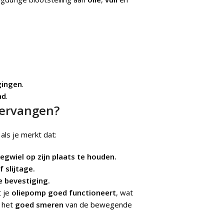
gingen
.
ad
.
vervangen?
als je merkt dat:
egwiel op zijn plaats te houden.
 slijtage.
 bevestiging.
t je
oliepomp goed functioneert
, wat
 het
goed smeren
van de bewegende