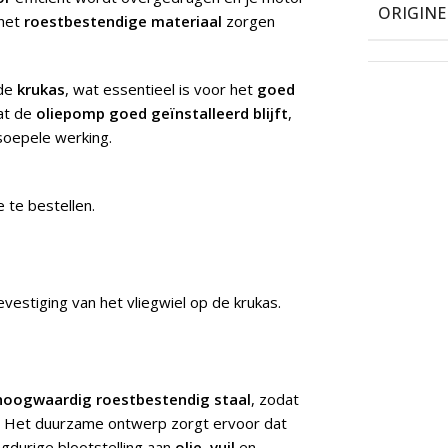
ORIGIN
het
roestbestendige materiaal
zorgen
de
krukas
, wat essentieel is voor het
goed
at de
oliepomp goed geïnstalleerd blijft
,
soepele werking.
 te bestellen.
estiging van het vliegwiel op de krukas.
hoogwaardig roestbestendig staal
, zodat
. Het duurzame ontwerp zorgt ervoor dat
ngdurige blootstelling aan
olie
,
vuil
en