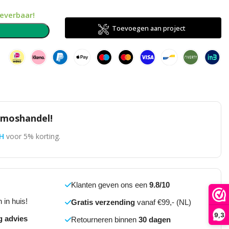
leverbaar!
Toevoegen aan project
n
omoshandel!
H
voor 5% korting.
Klanten geven ons een
9.8/10
 in huis!
Gratis verzending
vanaf €99,- (NL)
9,3
g advies
Retourneren binnen
30 dagen