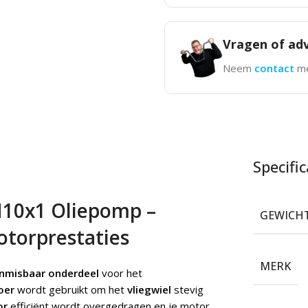
Vragen of adv
Neem
contact
me
Specific
M10x1 Oliepomp –
GEWICH
otorprestaties
MERK
nmisbaar onderdeel
voor het
oer
wordt gebruikt om het
vliegwiel
stevig
or
efficiënt wordt overgedragen en je motor