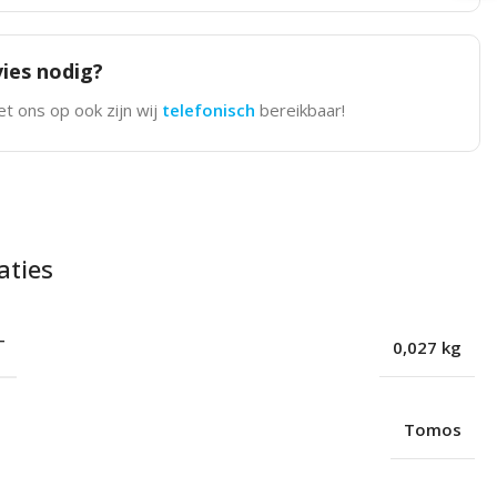
ies nodig?
t ons op ook zijn wij
telefonisch
bereikbaar!
aties
T
0,027 kg
Tomos