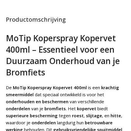
Productomschrijving
MoTip Koperspray Kopervet
400ml – Essentieel voor een
Duurzaam Onderhoud van je
Bromfiets
De
MoTip Koperspray Kopervet 400ml
is een
krachtig
smeermiddel
dat speciaal ontwikkeld is voor het
onderhouden en beschermen
van verschillende
onderdelen
van je
bromfiets
. Het
kopervet
biedt
superieure bescherming
tegen
roest
,
slijtage
, en
hitte
,
waardoor je
onderdelen
langdurig hun
betrouwbare
werking
behouden. Dit
gebruiksvriendelijke spuitmiddel