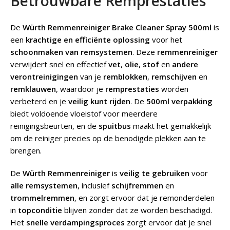
Betrouwbare Remprestaties
De
Würth Remmenreiniger Brake Cleaner Spray 500ml
is
een
krachtige en efficiënte oplossing
voor het
schoonmaken van remsystemen
. Deze
remmenreiniger
verwijdert snel en effectief
vet
,
olie
,
stof
en
andere
verontreinigingen
van je
remblokken
,
remschijven
en
remklauwen
, waardoor je
remprestaties
worden
verbeterd en je
veilig kunt rijden
. De
500ml verpakking
biedt voldoende vloeistof voor meerdere
reinigingsbeurten, en de
spuitbus
maakt het gemakkelijk
om de reiniger precies op de benodigde plekken aan te
brengen.
De
Würth
Remmenreiniger
is
veilig te gebruiken
voor
alle remsystemen
, inclusief
schijfremmen
en
trommelremmen
, en zorgt ervoor dat je remonderdelen
in
topconditie
blijven zonder dat ze worden beschadigd.
Het
snelle verdampingsproces
zorgt ervoor dat je snel