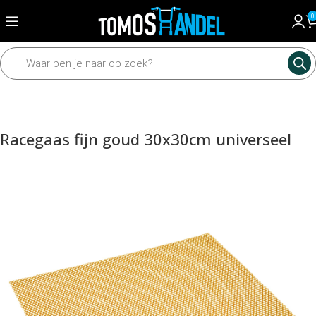
0
Home
Framedelen
Diverse framedelen
Overige framedelen
Racegaas fijn goud 30x30cm universeel