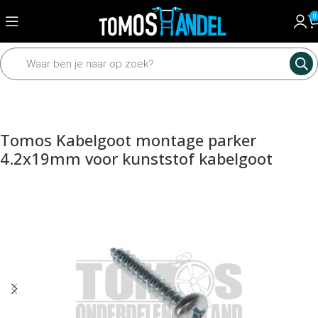
0
Home
Framedelen
Diverse framedelen
Tank en delen
Tomos Kabelgoot montage parker
4.2x19mm voor kunststof kabelgoot