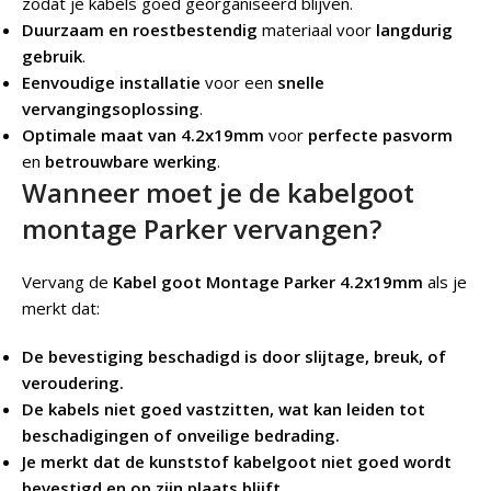
zodat je kabels goed georganiseerd blijven.
Duurzaam en roestbestendig
materiaal voor
langdurig
gebruik
.
Eenvoudige installatie
voor een
snelle
vervangingsoplossing
.
Optimale maat van 4.2x19mm
voor
perfecte pasvorm
en
betrouwbare werking
.
Wanneer moet je de kabelgoot
montage Parker vervangen?
Vervang de
Kabel goot Montage Parker 4.2x19mm
als je
merkt dat:
De bevestiging beschadigd is door slijtage, breuk, of
veroudering.
De kabels niet goed vastzitten, wat kan leiden tot
beschadigingen of onveilige bedrading.
Je merkt dat de kunststof kabelgoot niet goed wordt
bevestigd en op zijn plaats blijft.