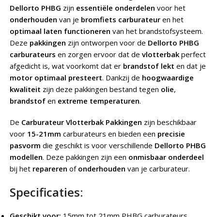
Dellorto PHBG
zijn
essentiële onderdelen
voor het
onderhouden
van je
bromfiets carburateur
en het
optimaal laten functioneren
van het brandstofsysteem.
Deze
pakkingen
zijn ontworpen voor de
Dellorto PHBG
carburateurs
en zorgen ervoor dat de
vlotterbak
perfect
afgedicht is, wat voorkomt dat er
brandstof lekt
en dat je
motor optimaal presteert
. Dankzij de
hoogwaardige
kwaliteit
zijn deze pakkingen bestand tegen
olie
,
brandstof
en
extreme temperaturen
.
De
Carburateur Vlotterbak Pakkingen
zijn beschikbaar
voor
15-21mm
carburateurs en bieden een
precisie
pasvorm
die geschikt is voor verschillende
Dellorto PHBG
modellen
. Deze pakkingen zijn een
onmisbaar onderdeel
bij het
repareren
of
onderhouden
van je carburateur.
Specificaties:
Geschikt voor:
15mm tot 21mm PHBG carburateurs