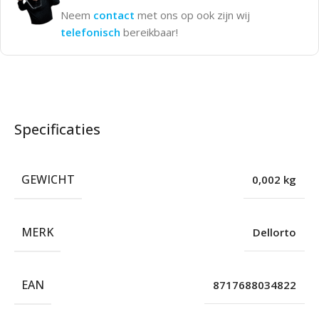
Neem
contact
met ons op ook zijn wij
telefonisch
bereikbaar!
Specificaties
GEWICHT
0,002 kg
MERK
Dellorto
EAN
8717688034822