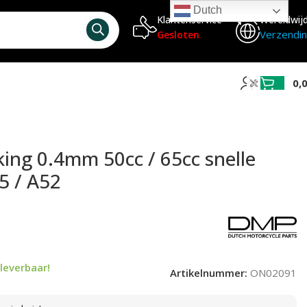
Dutch
Klantenservice
Wereldwij
Verzendi
Gesloten
0,
ng 0.4mm 50cc / 65cc snelle
35 / A52
leverbaar!
Artikelnummer:
ON02091