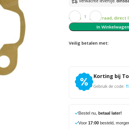
Verwachte levertijd:
dinsd
Op voorraad, direct 
In Winkelwage
Veilig betalen met:
Korting bij T
Gebruik de code:
T
Bestel nu,
betaal later!
Voor
17:00
besteld, morgen