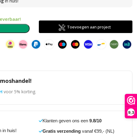
ag
in huis!
leverbaar!
Toevoegen aan project
n
omoshandel!
H
voor 5% korting.
9,3
Klanten geven ons een
9.8/10
 in huis!
Gratis verzending
vanaf €99,- (NL)