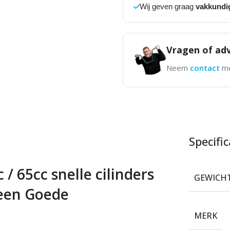
Wij geven graag
vakkundi
Vragen of adv
Neem
contact
me
Specific
 65cc snelle cilinders
GEWICH
 een Goede
MERK