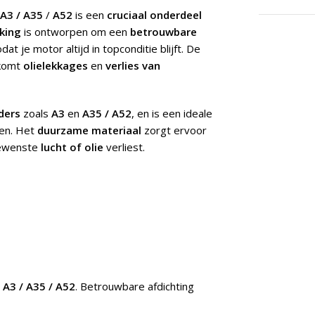
 A3 / A35
/
A52
is een
cruciaal onderdeel
king
is ontworpen om een
betrouwbare
odat je motor altijd in topconditie blijft. De
komt
olielekkages
en
verlies van
nders
zoals
A3
en
A35 / A52
, en is een ideale
gen. Het
duurzame materiaal
zorgt ervoor
gewenste
lucht of olie
verliest.
 A3 / A35 / A52
. Betrouwbare afdichting