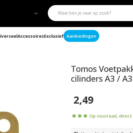
iverseel
Accessoires
Exclusief
Aanbiedingen
c / 65cc snelle cilinders A3 / A35 / A52
Tomos Voetpakki
cilinders A3 / A
2,49
Op voorraad, direct 