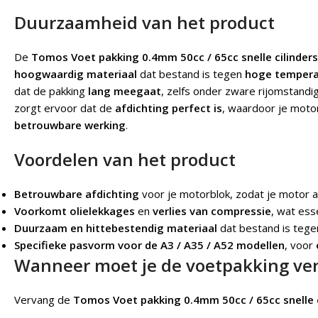
Duurzaamheid van het product
De
Tomos Voet pakking 0.4mm 50cc / 65cc snelle cilinders
hoogwaardig materiaal
dat bestand is tegen
hoge tempera
dat de pakking
lang meegaat
, zelfs onder zware rijomstand
zorgt ervoor dat de
afdichting perfect is
, waardoor je motor
betrouwbare werking
.
Voordelen van het product
Betrouwbare afdichting
voor je motorblok, zodat je motor a
Voorkomt olielekkages
en
verlies van compressie
, wat ess
Duurzaam en hittebestendig materiaal
dat bestand is teg
Specifieke pasvorm voor de A3 / A35 / A52 modellen
, voor
Wanneer moet je de voetpakking ve
Vervang de
Tomos Voet pakking 0.4mm 50cc / 65cc snelle c