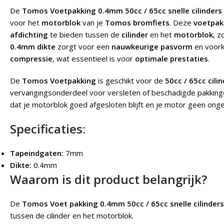
De
Tomos Voetpakking 0.4mm 50cc / 65cc snelle cilinders
voor het
motorblok
van je
Tomos bromfiets
. Deze
voetpak
afdichting
te bieden tussen de
cilinder
en het
motorblok
, z
0.4mm dikte
zorgt voor een
nauwkeurige pasvorm
en voor
compressie
, wat essentieel is voor
optimale prestaties
.
De
Tomos Voetpakking
is geschikt voor de
50cc / 65cc cili
vervangingsonderdeel voor versleten of beschadigde pakkin
dat je motorblok goed afgesloten blijft en je motor geen on
Specificaties:
Tapeindgaten:
7mm
Dikte:
0.4mm
Waarom is dit product belangrijk?
De
Tomos Voet pakking 0.4mm 50cc / 65cc snelle cilinders
tussen de cilinder en het motorblok.