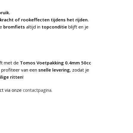
ruik.
racht of rookeffecten tijdens het rijden.
je
bromfiets
altijd in
topconditie
blijft en je
jft met de
Tomos Voetpakking 0.4mm 50cc
 profiteer van een
snelle levering
, zodat je
ilige ritten
!
ct via onze
contactpagina
.