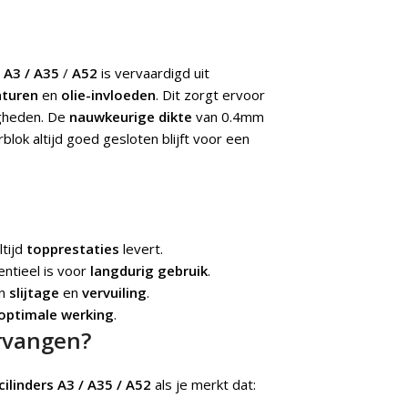
 A3 / A35
/
A52
is vervaardigd uit
turen
en
olie-invloeden
. Dit zorgt ervoor
igheden. De
nauwkeurige dikte
van 0.4mm
blok altijd goed gesloten blijft voor een
ltijd
topprestaties
levert.
entieel is voor
langdurig gebruik
.
en
slijtage
en
vervuiling
.
optimale werking
.
rvangen?
ilinders A3 / A35 / A52
als je merkt dat: