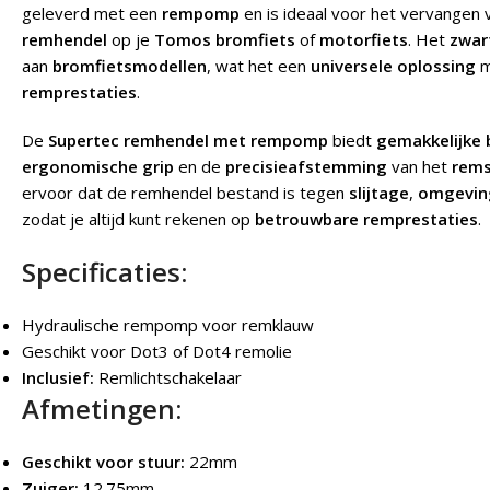
geleverd met een
rempomp
en is ideaal voor het vervangen 
remhendel
op je
Tomos bromfiets
of
motorfiets
. Het
zwar
aan
bromfietsmodellen
, wat het een
universele oplossing
m
remprestaties
.
De
Supertec remhendel met rempomp
biedt
gemakkelijke 
ergonomische grip
en de
precisieafstemming
van het
rem
ervoor dat de remhendel bestand is tegen
slijtage
,
omgevin
zodat je altijd kunt rekenen op
betrouwbare remprestaties
.
Specificaties:
Hydraulische rempomp voor remklauw
Geschikt voor Dot3 of Dot4 remolie
Inclusief:
Remlichtschakelaar
Afmetingen:
Geschikt voor stuur:
22mm
Zuiger:
12.75mm