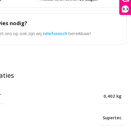
9,3
ies nodig?
t ons op ook zijn wij
telefonisch
bereikbaar!
aties
T
0,402 kg
Supertec