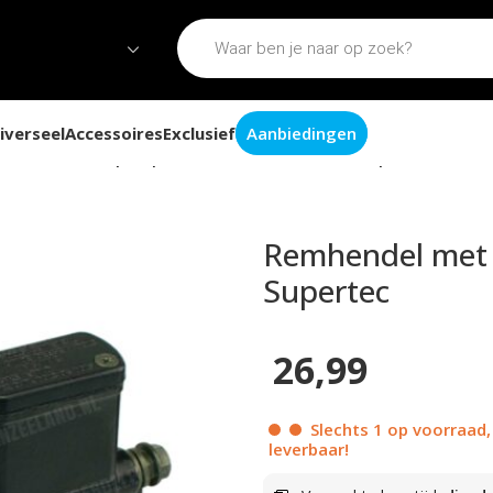
iverseel
Accessoires
Exclusief
Aanbiedingen
ndel met rempomp rechts zwart universeel Supertec
Remhendel met 
Supertec
26,99
Slechts 1 op voorraad,
leverbaar!