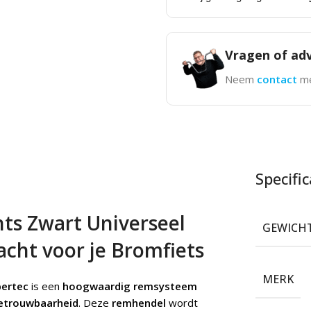
Vragen of adv
Neem
contact
me
Specific
s Zwart Universeel
GEWICH
cht voor je Bromfiets
MERK
ertec
is een
hoogwaardig remsysteem
etrouwbaarheid
. Deze
remhendel
wordt