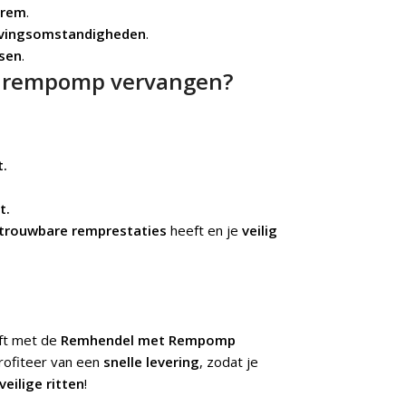
rem
.
ingsomstandigheden
.
sen
.
t rempomp vervangen?
t.
t.
trouwbare remprestaties
heeft en je
veilig
jft met de
Remhendel met Rempomp
rofiteer van een
snelle levering
, zodat je
veilige ritten
!