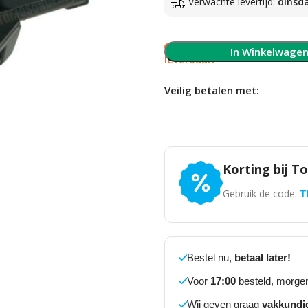
Verwachte levertijd:
dinsd
Slechts 1 op voorraad, 
In Winkelwage
leverbaar!
Veilig betalen met:
Korting bij T
Gebruik de code:
T
Bestel nu,
betaal later!
Voor
17:00
besteld, morgen
Wij geven graag
vakkundi