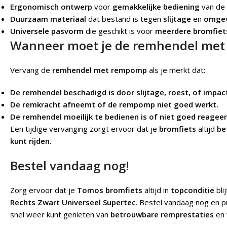
Ergonomisch ontwerp
voor
gemakkelijke bediening
van de
Duurzaam materiaal
dat bestand is tegen
slijtage
en
omgev
Universele pasvorm
die geschikt is voor
meerdere bromfiet
Wanneer moet je de remhendel me
Vervang de
remhendel met rempomp
als je merkt dat:
De remhendel beschadigd is door slijtage, roest, of impac
De remkracht afneemt of de rempomp niet goed werkt.
De remhendel moeilijk te bedienen is of niet goed reageer
Een tijdige vervanging zorgt ervoor dat je
bromfiets
altijd
be
kunt rijden
.
Bestel vandaag nog!
Zorg ervoor dat je
Tomos bromfiets
altijd in
topconditie
bli
Rechts Zwart Universeel Supertec
. Bestel vandaag nog en p
snel weer kunt genieten van
betrouwbare remprestaties
en