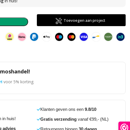
ag
in huis!
direct
Toevoegen aan project
n
omoshandel!
H
voor 5% korting.
Klanten geven ons een
9.8/10
 in huis!
Gratis verzending
vanaf €99,- (NL)
g advies
Retourneren binnen
30 dagen