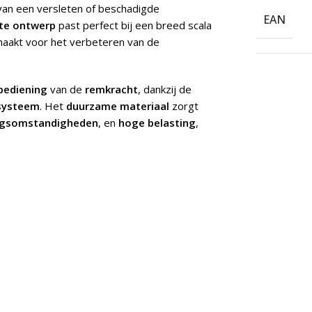
van een versleten of beschadigde
EAN
te ontwerp
past perfect bij een breed scala
aakt voor het verbeteren van de
bediening
van de
remkracht
, dankzij de
systeem
. Het
duurzame materiaal
zorgt
gsomstandigheden
, en
hoge belasting
,